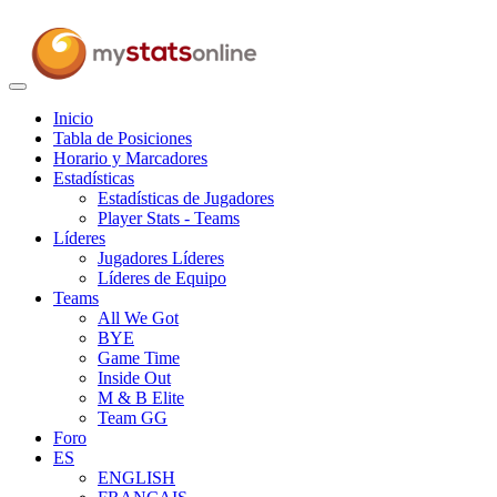
Toggle
navigation
Inicio
Tabla de Posiciones
Horario y Marcadores
Estadísticas
Estadísticas de Jugadores
Player Stats - Teams
Líderes
Jugadores Líderes
Líderes de Equipo
Teams
All We Got
BYE
Game Time
Inside Out
M & B Elite
Team GG
Foro
ES
ENGLISH