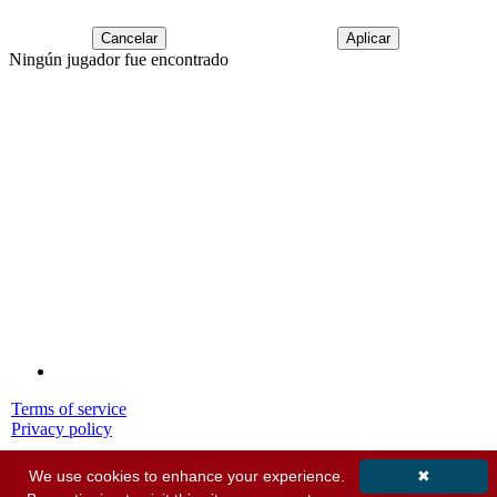
Cancelar
Aplicar
Ningún jugador fue encontrado
Terms of service
Privacy policy
© 2001-2026 MyStatsOnline.com
We use cookies to enhance your experience.
✖
All Rights Reserved