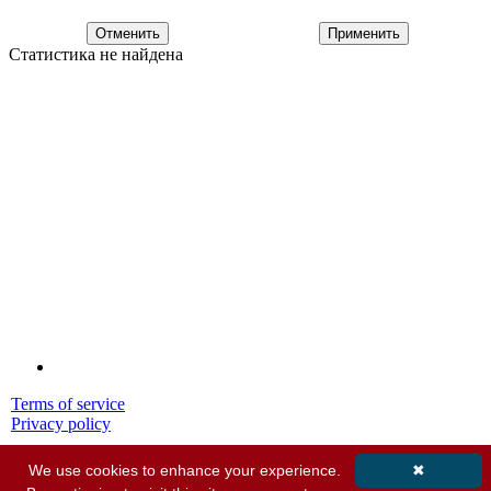
Отменить
Применить
Статистика не найдена
Terms of service
Privacy policy
© 2001-2026 MyStatsOnline.com
We use cookies to enhance your experience.
✖
Все Права Защищены