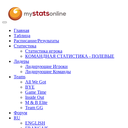
Toggle
navigation
Главная
Таблица
Расписание/Результаты
Статистика
Статистика игрока
КОМАНДНАЯ СТАТИСТИКА - ПОЛЕВЫЕ
Лидеры
Лидирующие Игроки
Лидирующие Команды
Teams
All We Got
BYE
Game Time
Inside Out
M & B Elite
Team GG
Форум
RU
ENGLISH