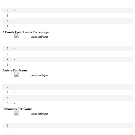
2
-
3
-
4
-
5
-
2 Points Field Goals Percentage
нет лидера
2
-
3
-
4
-
5
-
Assists Per Game
нет лидера
2
-
3
-
4
-
5
-
Rebounds Per Game
нет лидера
2
-
3
-