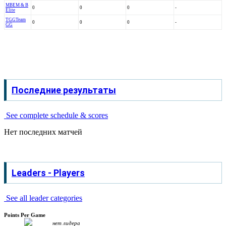
MBE
M & B
0
0
0
-
Elite
TGG
Team
0
0
0
-
GG
Последние результаты
See complete schedule & scores
Нет последних матчей
Leaders - Players
See all leader categories
Points Per Game
нет лидера