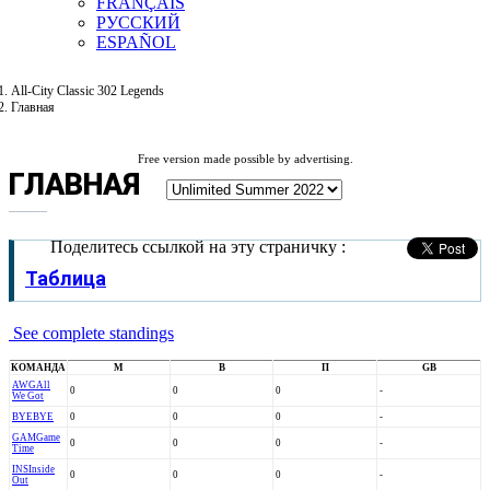
FRANÇAIS
РУССКИЙ
ESPAÑOL
All-City Classic 302 Legends
Главная
Free version made possible by advertising.
ГЛАВНАЯ
Поделитесь ссылкой на эту страничку :
Таблица
See complete standings
КОМАНДА
М
В
П
GB
AWG
All
0
0
0
-
We Got
BYE
BYE
0
0
0
-
GAM
Game
0
0
0
-
Time
INS
Inside
0
0
0
-
Out