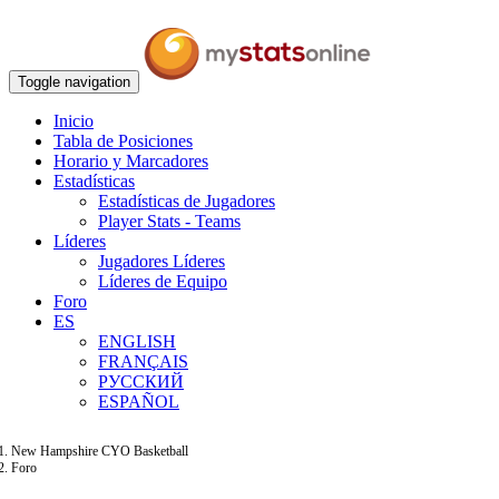
Toggle navigation
Inicio
Tabla de Posiciones
Horario y Marcadores
Estadísticas
Estadísticas de Jugadores
Player Stats - Teams
Líderes
Jugadores Líderes
Líderes de Equipo
Foro
ES
ENGLISH
FRANÇAIS
РУССКИЙ
ESPAÑOL
New Hampshire CYO Basketball
Foro