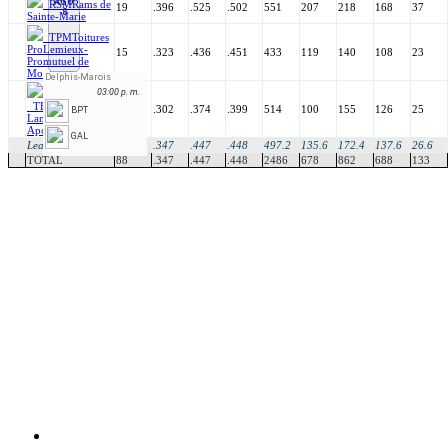
AGO
RSM
Rams de
19
.396
.525
.502
551
207
218
168
37
8
Sainte-Marie
TPM
Toitures
ProLemieux-
15
.323
.436
.451
433
119
140
108
23
Promutuel de
Montmagny
Delphis-Marois
03:00 p. m.
TEL
Terrassement
20
.302
.374
.399
514
100
155
126
25
BPT
Lambert de St-
Apollinaire
GAL
League Avg
17.6
.347
.447
.448
497.2
135.6
172.4
137.6
26.6
TOTAL
88
.347
.447
.448
2486
678
862
688
133