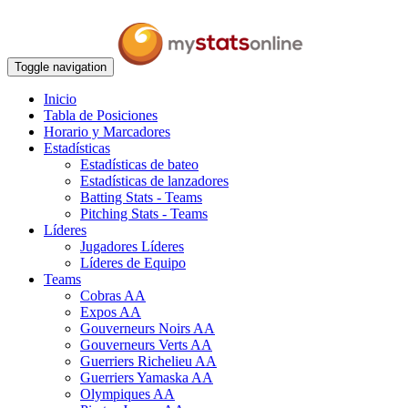
Toggle navigation
Inicio
Tabla de Posiciones
Horario y Marcadores
Estadísticas
Estadísticas de bateo
Estadísticas de lanzadores
Batting Stats - Teams
Pitching Stats - Teams
Líderes
Jugadores Líderes
Líderes de Equipo
Teams
Cobras AA
Expos AA
Gouverneurs Noirs AA
Gouverneurs Verts AA
Guerriers Richelieu AA
Guerriers Yamaska AA
Olympiques AA