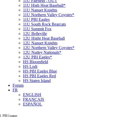
11U Fairfield - OUT
11U High Heat Baseball*
11U Nanuet Knights
11U Northern Valley Coyotes*
11U PBI Eagles
11U South Rock Bearcats
11U Summit Fox
12U Belleville
12U Hight Heat Baseball
12U Nanuet Knights
12U Northern Valley Coyotes*
12U Nutley Nationals*
12U PBI Eagles*
HS Bloomfield
HS Lodi
HS PBI Eagles Blue
HS PBI Eagles Red
HS Staten Island
Forum
FR
ENGLISH
FRANÇAIS
ESPAÑOL
PBI League