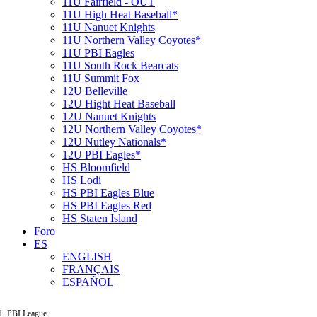
11U Fairfield - OUT
11U High Heat Baseball*
11U Nanuet Knights
11U Northern Valley Coyotes*
11U PBI Eagles
11U South Rock Bearcats
11U Summit Fox
12U Belleville
12U Hight Heat Baseball
12U Nanuet Knights
12U Northern Valley Coyotes*
12U Nutley Nationals*
12U PBI Eagles*
HS Bloomfield
HS Lodi
HS PBI Eagles Blue
HS PBI Eagles Red
HS Staten Island
Foro
ES
ENGLISH
FRANÇAIS
ESPAÑOL
PBI League