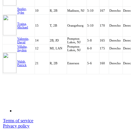
Snider,
10
R, 2B
Madison, NJ
5-10
167
Derecho
Dere
Tyler
Traina,
15
T, 2B
Orangeburg
5-10
170
Derecho
Dere
Michael
Valentin,
Pompton
14
2B, JD
5-8
165
Derecho
Dere
David
Lakes, NJ
Villalta,
Pompton
12
MI, LAN
6-0
175
Derecho
Dere
Jayden
Lakes, NJ
Walsh,
21
R, 2B
Emerson
5-6
160
Derecho
Dere
Patrick
Terms of service
Privacy policy