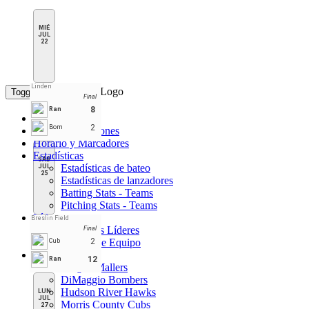
MIÉ
JUL
22
Linden
Toggle navigation
Final
8
Ran
Inicio
2
Bom
Tabla de Posiciones
Horario y Marcadores
Estadísticas
SÁB
Estadísticas de bateo
JUL
25
Estadísticas de lanzadores
Batting Stats - Teams
Pitching Stats - Teams
Líderes
Breslin Field
Jugadores Líderes
Final
Líderes de Equipo
2
Cub
Teams
12
Ran
Bergen Mallers
DiMaggio Bombers
Hudson River Hawks
LUN
JUL
Morris County Cubs
27