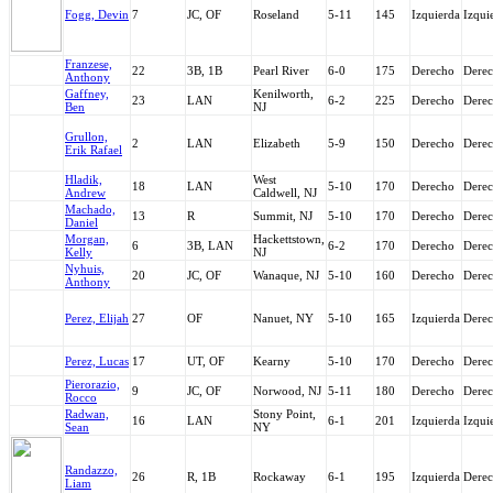
Fogg, Devin
7
JC, OF
Roseland
5-11
145
Izquierda
Izqui
Franzese,
22
3B, 1B
Pearl River
6-0
175
Derecho
Dere
Anthony
Gaffney,
Kenilworth,
23
LAN
6-2
225
Derecho
Dere
Ben
NJ
Grullon,
2
LAN
Elizabeth
5-9
150
Derecho
Dere
Erik Rafael
Hladik,
West
18
LAN
5-10
170
Derecho
Dere
Andrew
Caldwell, NJ
Machado,
13
R
Summit, NJ
5-10
170
Derecho
Dere
Daniel
Morgan,
Hackettstown,
6
3B, LAN
6-2
170
Derecho
Dere
Kelly
NJ
Nyhuis,
20
JC, OF
Wanaque, NJ
5-10
160
Derecho
Dere
Anthony
Perez, Elijah
27
OF
Nanuet, NY
5-10
165
Izquierda
Dere
Perez, Lucas
17
UT, OF
Kearny
5-10
170
Derecho
Dere
Pierorazio,
9
JC, OF
Norwood, NJ
5-11
180
Derecho
Dere
Rocco
Radwan,
Stony Point,
16
LAN
6-1
201
Izquierda
Izqui
Sean
NY
Randazzo,
26
R, 1B
Rockaway
6-1
195
Izquierda
Dere
Liam