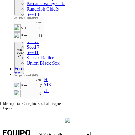
Pascack Valley Catz
Randolph Chiefs
Seed 1
Overpeck Park (RP)
Seed 2
Final
Seed 3
0
CTZ
Seed 4
Seed 5
11
Ran
Seed 6
Seed 7
MIÉ
Seed 8
JUL
29
Sussex Rattlers
Union Black Sox
Foro
ES
Overpeck Park (RP)
ENGLISH
Final
FRANÇAIS
7
Ran
ESPAÑOL
6
RTL
Metropolitan Collegiate Baseball League
Equipo
EQUIPO