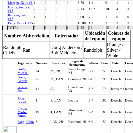
Morgan, Kelly #6
1
0
0
0
6.75
1.1
0
1
1
Hladik, Andrew
2
2
0
0
2.13
12.2
10
4
3
#18
Radwan, Sean
1
1
0
0
0.00
7
1
0
0
#16
Berry, Patrick #25
2
0
0
0
10.80
1.2
3
3
2
TOTAL
7
3
0
1
2.25
24
15
8
6
Ubicación
Colores de
Nombre
Abbreviation
Entrenador
del equipo
equipo
Orange /
Randolph
Doug Anderson /
Ran
Randolph
Silver /
Chiefs
Bob Middleton
White
Lugar de
Jugadores
Número
Posiciones
Altura
Peso
Bateo
Lanz
Nacimiento
Battle,
West Orange,
24
3B, 2B
5-11
155
Derecho
Dere
Michael
NJ
Berry,
25
2B, LAN
Cranford, NJ
6-0
195
Derecho
Dere
Patrick
Bowles,
Glen Allen,
11
JC
5-7
175
Izquierda
Izqui
Jack
Va
Brito,
1
R, LAN
Leonia
5-7
160
Derecho
Dere
Brandon
Edson,
Morristown,
Martin
19
T, LAN
6-3
185
Derecho
Dere
NJ
James
Fogg, Colin
8
LAN, 2B
Roseland, NJ
6-0
150
Derecho
Dere