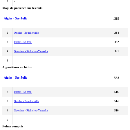
5
-
Moy. de présence sur les buts
Aigles - Ste-Julie
.386
2
Orioles - Boucherville
.384
3
Pirates - St-Jean
.352
4
Guerriers - Richelieu-Yamaska
.341
5
-
Apparitions au bâton
Aigles - Ste-Julie
588
2
Pirates - St-Jean
516
3
Orioles - Boucherville
514
4
Guerriers - Richelieu-Yamaska
510
5
-
Points comptés