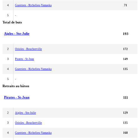
4
Guerriers - Richelieu-Yamaska
71
5
-
Total de buts
Aigles - Ste-Julie
193
2
Orioles - Boucherville
172
3
Pirates - St-Jean
149
4
Guerriers - Richelieu-Yamaska
135
5
-
Retraits au bâton
Pirates - St-Jean
111
2
Aigles - Ste-Julie
129
3
Orioles - Boucherville
135
4
Guerriers - Richelieu-Yamaska
168