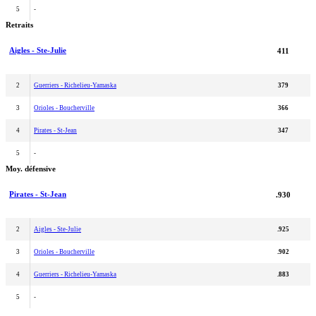
5
-
Retraits
Aigles - Ste-Julie
411
2
Guerriers - Richelieu-Yamaska
379
3
Orioles - Boucherville
366
4
Pirates - St-Jean
347
5
-
Moy. défensive
Pirates - St-Jean
.930
2
Aigles - Ste-Julie
.925
3
Orioles - Boucherville
.902
4
Guerriers - Richelieu-Yamaska
.883
5
-