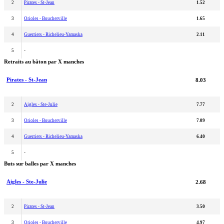
2
Pirates - St-Jean
1.52
3
Orioles - Boucherville
1.65
4
Guerriers - Richelieu-Yamaska
2.11
5
-
Retraits au bâton par X manches
Pirates - St-Jean
8.03
2
Aigles - Ste-Julie
7.77
3
Orioles - Boucherville
7.09
4
Guerriers - Richelieu-Yamaska
6.40
5
-
Buts sur balles par X manches
Aigles - Ste-Julie
2.68
2
Pirates - St-Jean
3.50
3
Orioles - Boucherville
4.97