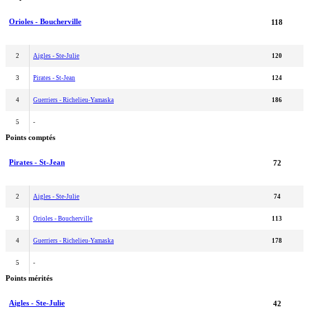
Orioles - Boucherville
118
2
Aigles - Ste-Julie
120
3
Pirates - St-Jean
124
4
Guerriers - Richelieu-Yamaska
186
5
-
Points comptés
Pirates - St-Jean
72
2
Aigles - Ste-Julie
74
3
Orioles - Boucherville
113
4
Guerriers - Richelieu-Yamaska
178
5
-
Points mérités
Aigles - Ste-Julie
42