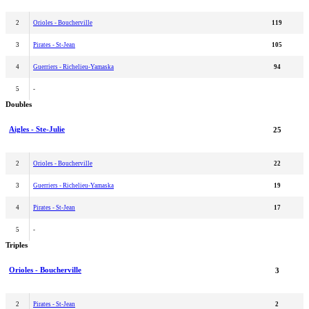
2
Orioles - Boucherville
119
3
Pirates - St-Jean
105
4
Guerriers - Richelieu-Yamaska
94
5
-
Doubles
Aigles - Ste-Julie
25
2
Orioles - Boucherville
22
3
Guerriers - Richelieu-Yamaska
19
4
Pirates - St-Jean
17
5
-
Triples
Orioles - Boucherville
3
2
Pirates - St-Jean
2