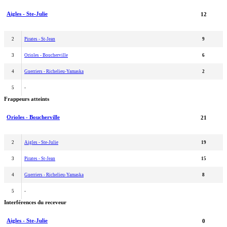
Aigles - Ste-Julie
12
2
Pirates - St-Jean
9
3
Orioles - Boucherville
6
4
Guerriers - Richelieu-Yamaska
2
5
-
Frappeurs atteints
Orioles - Boucherville
21
2
Aigles - Ste-Julie
19
3
Pirates - St-Jean
15
4
Guerriers - Richelieu-Yamaska
8
5
-
Interférences du receveur
Aigles - Ste-Julie
0