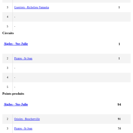
3
Guerriers - Richelieu-Yamaska
1
4
-
5
-
Circuits
Aigles - Ste-Julie
1
2
Pirates - St-Jean
1
3
-
4
-
5
-
Points produits
Aigles - Ste-Julie
94
2
Orioles - Boucherville
91
3
Pirates - St-Jean
74