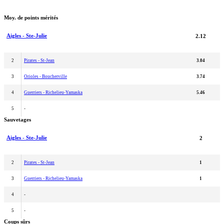
Moy. de points mérités
Aigles - Ste-Julie
2.12
2
Pirates - St-Jean
3.04
3
Orioles - Boucherville
3.74
4
Guerriers - Richelieu-Yamaska
5.46
5
-
Sauvetages
Aigles - Ste-Julie
2
2
Pirates - St-Jean
1
3
Guerriers - Richelieu-Yamaska
1
4
-
5
-
Coups sûrs