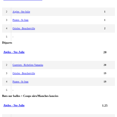
2
Aigles - Ste-Julie
1
3
Pirates - St-Jean
1
4
Orioles - Boucherville
2
5
-
Départs
Aigles - Ste-Julie
20
2
Guerriers - Richelieu-Yamaska
20
3
Orioles - Boucherville
19
4
Pirates - St-Jean
19
5
-
Buts sur balles + Coups sûrs/Manches lancées
Aigles - Ste-Julie
1.25