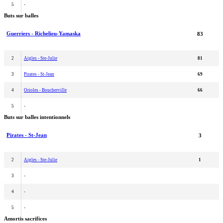
5
-
Buts sur balles
Guerriers - Richelieu-Yamaska
83
2
Aigles - Ste-Julie
81
3
Pirates - St-Jean
69
4
Orioles - Boucherville
66
5
-
Buts sur balles intentionnels
Pirates - St-Jean
3
2
Aigles - Ste-Julie
1
3
-
4
-
5
-
Amortis sacrifices