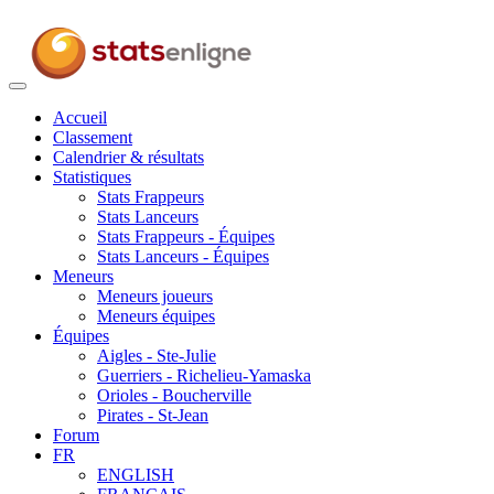
Toggle
navigation
Accueil
Classement
Calendrier & résultats
Statistiques
Stats Frappeurs
Stats Lanceurs
Stats Frappeurs - Équipes
Stats Lanceurs - Équipes
Meneurs
Meneurs joueurs
Meneurs équipes
Équipes
Aigles - Ste-Julie
Guerriers - Richelieu-Yamaska
Orioles - Boucherville
Pirates - St-Jean
Forum
FR
ENGLISH