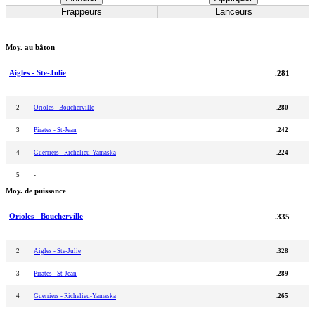
Frappeurs
Lanceurs
Moy. au bâton
Aigles - Ste-Julie
.281
2
Orioles - Boucherville
.280
3
Pirates - St-Jean
.242
4
Guerriers - Richelieu-Yamaska
.224
5
-
Moy. de puissance
Orioles - Boucherville
.335
2
Aigles - Ste-Julie
.328
3
Pirates - St-Jean
.289
4
Guerriers - Richelieu-Yamaska
.265