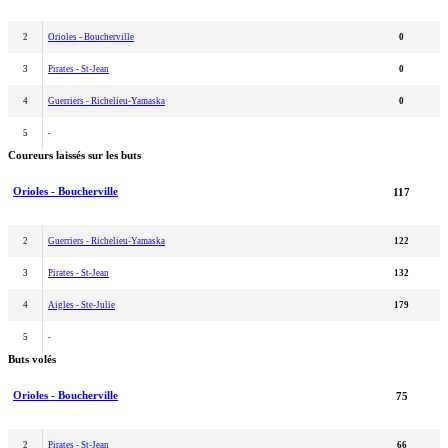
2
Orioles - Boucherville
0
3
Pirates - St-Jean
0
4
Guerriers - Richelieu-Yamaska
0
5
-
Coureurs laissés sur les buts
Orioles - Boucherville
117
2
Guerriers - Richelieu-Yamaska
122
3
Pirates - St-Jean
132
4
Aigles - Ste-Julie
179
5
-
Buts volés
Orioles - Boucherville
75
2
Pirates - St-Jean
66