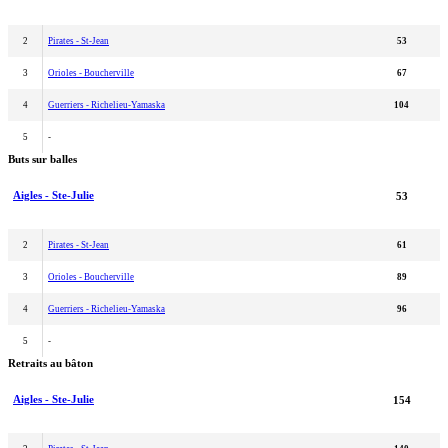
2
Pirates - St-Jean
53
3
Orioles - Boucherville
67
4
Guerriers - Richelieu-Yamaska
104
5
-
Buts sur balles
Aigles - Ste-Julie
53
2
Pirates - St-Jean
61
3
Orioles - Boucherville
89
4
Guerriers - Richelieu-Yamaska
96
5
-
Retraits au bâton
Aigles - Ste-Julie
154