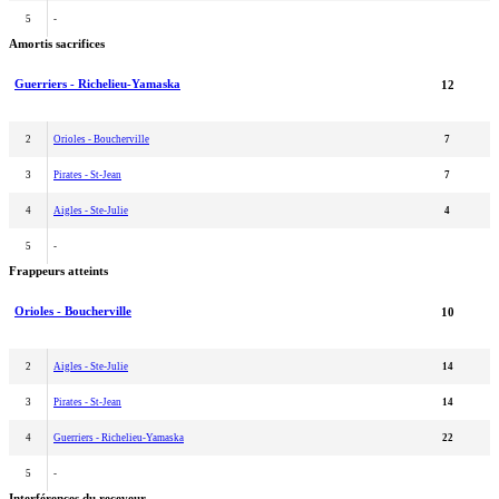
5
-
Amortis sacrifices
Guerriers - Richelieu-Yamaska
12
2
Orioles - Boucherville
7
3
Pirates - St-Jean
7
4
Aigles - Ste-Julie
4
5
-
Frappeurs atteints
Orioles - Boucherville
10
2
Aigles - Ste-Julie
14
3
Pirates - St-Jean
14
4
Guerriers - Richelieu-Yamaska
22
5
-
Interférences du receveur