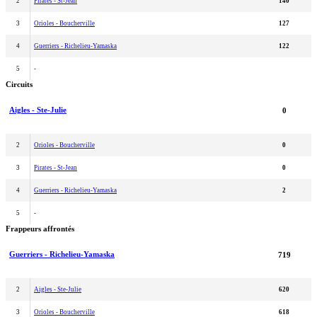
2
Pirates - St-Jean
140
3
Orioles - Boucherville
127
4
Guerriers - Richelieu-Yamaska
122
5
-
Circuits
Aigles - Ste-Julie
0
2
Orioles - Boucherville
0
3
Pirates - St-Jean
0
4
Guerriers - Richelieu-Yamaska
2
5
-
Frappeurs affrontés
Guerriers - Richelieu-Yamaska
719
2
Aigles - Ste-Julie
620
3
Orioles - Boucherville
618