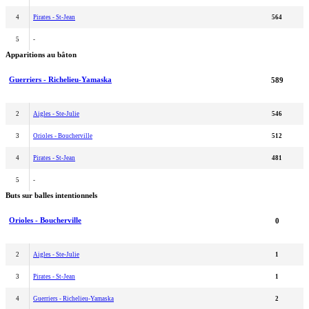
4
Pirates - St-Jean
564
5
-
Apparitions au bâton
Guerriers - Richelieu-Yamaska
589
2
Aigles - Ste-Julie
546
3
Orioles - Boucherville
512
4
Pirates - St-Jean
481
5
-
Buts sur balles intentionnels
Orioles - Boucherville
0
2
Aigles - Ste-Julie
1
3
Pirates - St-Jean
1
4
Guerriers - Richelieu-Yamaska
2