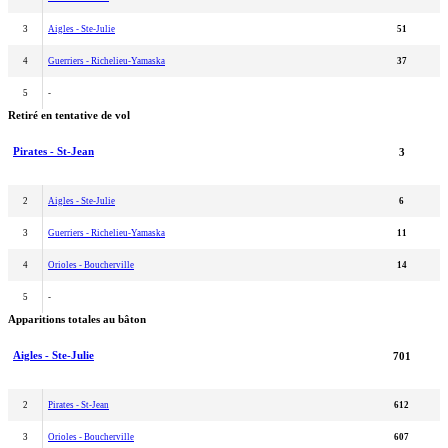
3
Aigles - Ste-Julie
51
4
Guerriers - Richelieu-Yamaska
37
5
-
Retiré en tentative de vol
Pirates - St-Jean
3
2
Aigles - Ste-Julie
6
3
Guerriers - Richelieu-Yamaska
11
4
Orioles - Boucherville
14
5
-
Apparitions totales au bâton
Aigles - Ste-Julie
701
2
Pirates - St-Jean
612
3
Orioles - Boucherville
607