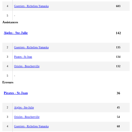
4
Guerriers - Richelieu-Yamaska
603
5
-
Assistances
Aigles - Ste-Julie
142
2
Guerriers - Richelieu-Yamaska
135
3
Pirates - St-Jean
134
4
Orioles - Boucherville
132
5
-
Erreurs
Pirates - St-Jean
36
2
Aigles - Ste-Julie
45
3
Orioles - Boucherville
54
4
Guerriers - Richelieu-Yamaska
68