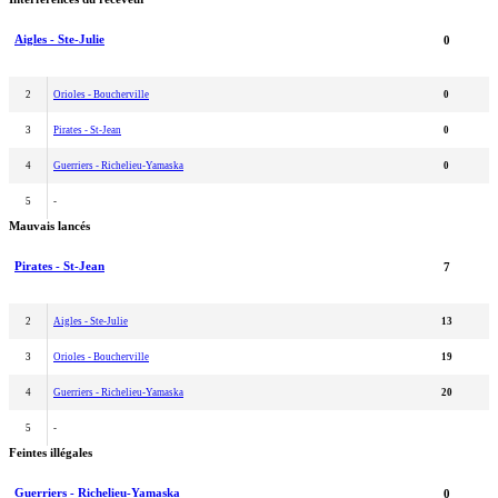
Aigles - Ste-Julie
0
2
Orioles - Boucherville
0
3
Pirates - St-Jean
0
4
Guerriers - Richelieu-Yamaska
0
5
-
Mauvais lancés
Pirates - St-Jean
7
2
Aigles - Ste-Julie
13
3
Orioles - Boucherville
19
4
Guerriers - Richelieu-Yamaska
20
5
-
Feintes illégales
Guerriers - Richelieu-Yamaska
0