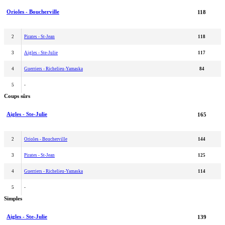
Orioles - Boucherville
118
2
Pirates - St-Jean
118
3
Aigles - Ste-Julie
117
4
Guerriers - Richelieu-Yamaska
84
5
-
Coups sûrs
Aigles - Ste-Julie
165
2
Orioles - Boucherville
144
3
Pirates - St-Jean
125
4
Guerriers - Richelieu-Yamaska
114
5
-
Simples
Aigles - Ste-Julie
139