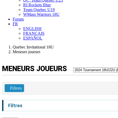
QC, Team Quebec U23
RI Rockets Blue
Team Quebec U19
WMass Warriors 18U
Forum
FR
ENGLISH
FRANÇAIS
ESPAÑOL
Quebec Invitational 18U
Meneurs joueurs
MENEURS JOUEURS
Filtres
Filtres