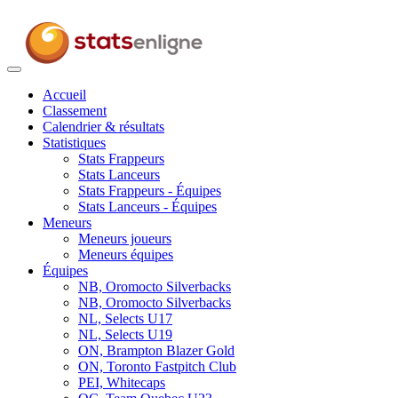
Toggle
navigation
Accueil
Classement
Calendrier & résultats
Statistiques
Stats Frappeurs
Stats Lanceurs
Stats Frappeurs - Équipes
Stats Lanceurs - Équipes
Meneurs
Meneurs joueurs
Meneurs équipes
Équipes
NB, Oromocto Silverbacks
NB, Oromocto Silverbacks
NL, Selects U17
NL, Selects U19
ON, Brampton Blazer Gold
ON, Toronto Fastpitch Club
PEI, Whitecaps