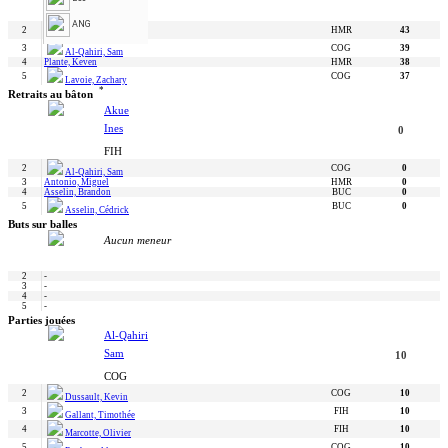
FIH
ANG
2
HMR
43
Martin, Patrick
3
COG
39
Al-Qahiri, Sam
4
Plante, Keven
HMR
38
5
COG
37
Lavoie, Zachary
*
Retraits au bâton
Akue
Ines
0
FIH
2
COG
0
Al-Qahiri, Sam
3
Antonio, Miguel
HMR
0
4
Asselin, Brandon
BUC
0
5
BUC
0
Asselin, Cédrick
Buts sur balles
Aucun meneur
2
-
3
-
4
-
5
-
Parties jouées
Al-Qahiri
Sam
10
COG
2
COG
10
Dussault, Kevin
3
FIH
10
Gallant, Timothée
4
FIH
10
Marcotte, Olivier
5
COG
10