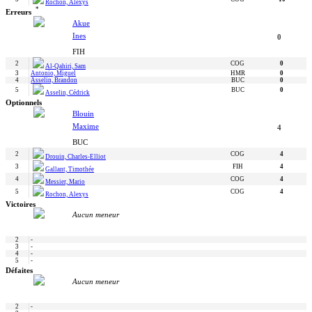
Rochon, Alexys
*
Erreurs
Akue
Ines
0
FIH
2
COG
0
Al-Qahiri, Sam
3
Antonio, Miguel
HMR
0
4
Asselin, Brandon
BUC
0
5
BUC
0
Asselin, Cédrick
Optionnels
Blouin
Maxime
4
BUC
2
COG
4
Drouin, Charles-Elliot
3
FIH
4
Gallant, Timothée
4
COG
4
Messier, Mario
5
COG
4
Rochon, Alexys
Victoires
Aucun meneur
2
-
3
-
4
-
5
-
Défaites
Aucun meneur
2
-