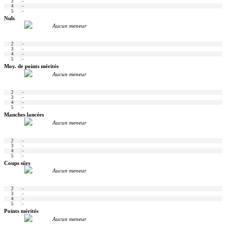
3
-
4
-
5
-
Nuls
Aucun meneur
2
-
3
-
4
-
5
-
Moy. de points mérités
Aucun meneur
2
-
3
-
4
-
5
-
Manches lancées
Aucun meneur
2
-
3
-
4
-
5
-
Coups sûrs
Aucun meneur
2
-
3
-
4
-
5
-
Points mérités
Aucun meneur