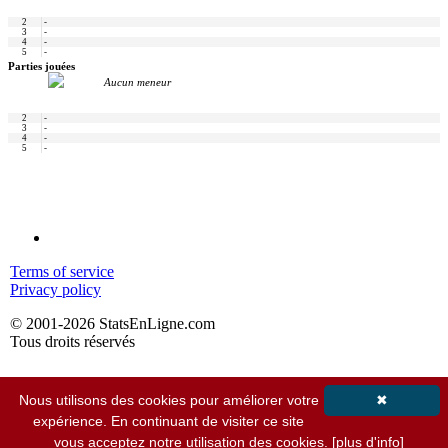
2
-
3
-
4
-
5
-
Parties jouées
Aucun meneur
2
-
3
-
4
-
5
-
Terms of service
Privacy policy
© 2001-2026 StatsEnLigne.com
Tous droits réservés
Nous utilisons des cookies pour améliorer votre
✖
expérience. En continuant de visiter ce site
vous acceptez notre utilisation des cookies.
[plus d'info]