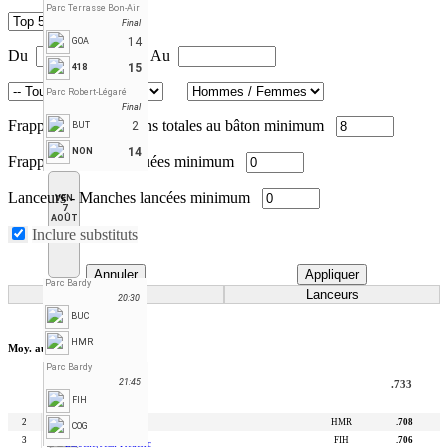
Parc Terrasse Bon-Air
Final
14
GOA
Du
Au
15
418
Parc Robert-Légaré
Final
Frappeurs
-
Apparitions totales au bâton minimum
2
BUT
14
NON
Frappeurs
-
Parties jouées minimum
Lanceurs
-
Manches lancées minimum
VEN
7
AOÛT
Inclure substituts
Annuler
Appliquer
Parc Bardy
Frappeurs
Lanceurs
20:30
BUC
HMR
*
Moy. au bâton
Lemelin
Parc Bardy
François
21:45
.733
FIH
BUC
2
HMR
.708
Beaumier, Mathieu
COG
3
FIH
.706
Laroche, Jean-Frédéric