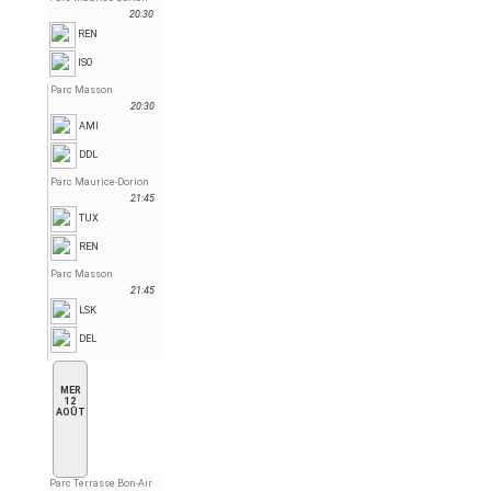
20:30
REN
ISO
Parc Masson
20:30
AMI
DDL
Parc Maurice-Dorion
21:45
TUX
REN
Parc Masson
21:45
LSK
DEL
MER
12
AOÛT
Parc Terrasse Bon-Air