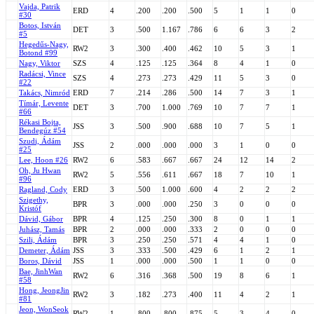
Vajda, Patrik
ERD
4
.200
.200
.500
5
1
1
0
#30
Botos, István
DET
3
.500
1.167
.786
6
6
3
2
#5
Hegedűs-Nagy,
RW2
3
.300
.400
.462
10
5
3
1
Botond #99
Nagy, Viktor
SZS
4
.125
.125
.364
8
4
1
0
Radácsi, Vince
SZS
4
.273
.273
.429
11
5
3
0
#22
Takács, Nimród
ERD
7
.214
.286
.500
14
7
3
1
Tímár, Levente
DET
3
.700
1.000
.769
10
7
7
1
#66
Rékasi Bojta,
JSS
3
.500
.900
.688
10
7
5
1
Bendegúz #54
Szudi, Ádám
JSS
2
.000
.000
.000
3
1
0
0
#25
Lee, Hoon #26
RW2
6
.583
.667
.667
24
12
14
2
Oh, Ju Hwan
RW2
5
.556
.611
.667
18
7
10
1
#96
Ragland, Cody
ERD
3
.500
1.000
.600
4
2
2
2
Szigethy,
BPR
3
.000
.000
.250
3
0
0
0
Kristóf
Dávid, Gábor
BPR
4
.125
.250
.300
8
0
1
1
Juhász, Tamás
BPR
2
.000
.000
.333
2
0
0
0
Szili, Ádám
BPR
3
.250
.250
.571
4
4
1
0
Demeter, Ádám
JSS
3
.333
.500
.429
6
1
2
1
Boros, Dávid
JSS
1
.000
.000
.500
1
1
0
0
Bae, JinhWan
RW2
6
.316
.368
.500
19
8
6
1
#58
Hong, JeongJin
RW2
3
.182
.273
.400
11
4
2
1
#81
Jeon, WonSeok
RW2
1
.800
.800
.875
5
3
4
0