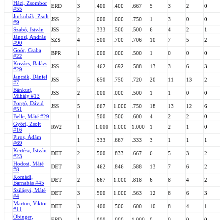
Házi, Zsombor
ERD
3
.400
.400
.667
5
3
2
0
#55
Jurkuliák, Zsolt
JSS
2
.000
.000
.750
1
3
0
0
#9
Szabó, István
JSS
2
.333
.500
.500
6
4
2
1
Jánosi, András
SZS
4
.500
.700
.706
10
7
5
2
#90
Goór, Csaba
BPR
1
.000
.000
.500
1
0
0
0
#22
Kovács, Balázs
JSS
4
.462
.692
.588
13
3
6
3
#29
Jancsik, Dániel
JSS
5
.650
.750
.720
20
11
13
2
#7
Bánkuti,
JSS
2
.000
.000
.500
1
1
0
0
Mihály #13
Forgó, Dávid
JSS
5
.667
1.000
.750
18
13
12
6
#51
Belle, Máté #29
1
.500
.500
.600
4
2
2
0
Győri, Zsolt
RW2
1
1.000
1.000
1.000
1
2
1
0
#16
Piros, Ádám
1
.333
.667
.333
3
1
1
1
#69
Kertész, István
DET
2
.500
.833
.667
6
5
3
2
#23
Hodosi, Máté
DET
3
.462
.846
.588
13
7
6
2
#8
Komádi,
DET
2
.667
1.000
.818
6
8
4
2
Barnabás #45
Szilágyi, Máté
DET
3
.500
1.000
.563
12
8
6
3
#4
Marton, Viktor
DET
3
.400
.500
.600
10
8
4
1
#11
Obinger,
ERD
1
.000
.000
1.000
0
0
0
0