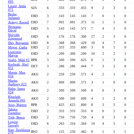
#95
László, Attila
SZS
6
.333
.333
.455
9
2
3
0
#71
Bodor,
ERD
3
.143
.143
.143
7
0
1
0
Szilamér
Arányi, Kornél
ERD
7
.091
.091
.375
11
1
1
0
Hermann,
ERD
5
.143
.143
.571
7
4
1
0
Dávid
Horváth,
ERD
6
.176
.176
.300
17
2
3
0
Zsigmond
Illés, Benjamin
ERD
8
.368
.368
.429
19
4
7
0
Móger, Csaba
ERD
2
.333
.333
.600
3
0
1
0
Lunczner,
ERD
4
.200
.300
.200
10
2
2
1
Mátyás
Szabó, Máté #2
BPR
3
.500
.500
.625
6
1
3
0
Korbeák, Ábel
DET
3
.286
.286
.444
7
3
2
0
#51
Martin, Max
AKO
2
.250
.250
.571
4
2
1
0
#16
Martin,
AKO
2
.000
.000
.571
3
1
0
0
Anthony #23
Halas, Samo
AKO
2
.500
.500
.500
6
0
3
0
#34
Kharlash,
AKO
2
.500
.500
.600
4
1
2
0
Anatolii #65
Soos, Marton
BPR
5
.625
.625
.800
8
5
5
0
Takács,
ERD
2
.333
.333
.333
6
0
2
0
Zsombor
Tóth, Bence
ERD
2
.750
.750
.750
4
0
3
0
Lugosi,
ERD
6
.263
.316
.364
19
4
5
1
Gergely
Kim, Deokkeun
RW2
3
.125
.250
.462
8
1
1
1
#78