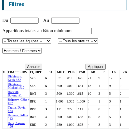
Filtres
Du
Au
Apparitions totales au bâton minimum
Annuler
Appliquer
#
FRAPPEURS
ÉQUIPE
PJ
MOY
PUIS
PSB
AB
P
CS
2B
Dickinson,
SZS
6
.571
.810
.625
21
9
12
2
Keith #32
Dickinson,
SZS
6
.500
.500
.654
18
11
9
0
Michael #10
Horváth,
RW2
3
.500
1.300
.615
10
3
5
2
Botond #1
Beliczay, Gábor
BPR
1
1.000
1.333
1.000
3
1
3
1
#77
Taglia, David
BPR
3
.111
.222
.111
9
0
1
1
#74
Halmos, Balázs
RW2
4
.500
.600
.688
10
8
5
1
#12
Házi, Zajzon
ERD
2
.750
1.000
.875
4
3
3
1
#56