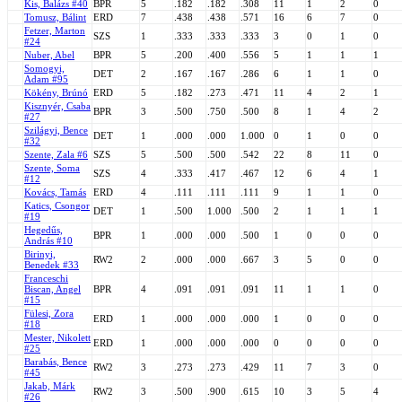
Kis, Balázs #40
BPR
5
.182
.182
.308
11
1
2
0
Tomusz, Bálint
ERD
7
.438
.438
.571
16
6
7
0
Fetzer, Marton
SZS
1
.333
.333
.333
3
0
1
0
#24
Nuber, Abel
BPR
5
.200
.400
.556
5
1
1
1
Somogyi,
DET
2
.167
.167
.286
6
1
1
0
Adam #95
Kökény, Brúnó
ERD
5
.182
.273
.471
11
4
2
1
Kisznyér, Csaba
BPR
3
.500
.750
.500
8
1
4
2
#27
Szilágyi, Bence
DET
1
.000
.000
1.000
0
1
0
0
#32
Szente, Zala #6
SZS
5
.500
.500
.542
22
8
11
0
Szente, Soma
SZS
4
.333
.417
.467
12
6
4
1
#12
Kovács, Tamás
ERD
4
.111
.111
.111
9
1
1
0
Katics, Csongor
DET
1
.500
1.000
.500
2
1
1
1
#19
Hegedűs,
BPR
1
.000
.000
.500
1
0
0
0
András #10
Birinyi,
RW2
2
.000
.000
.667
3
5
0
0
Benedek #33
Franceschi
Biscan, Angel
BPR
4
.091
.091
.091
11
1
1
0
#15
Fülesi, Zora
ERD
1
.000
.000
.000
1
0
0
0
#18
Mester, Nikolett
ERD
1
.000
.000
.000
0
0
0
0
#25
Barabás, Bence
RW2
3
.273
.273
.429
11
7
3
0
#45
Jakab, Márk
RW2
3
.500
.900
.615
10
3
5
4
#26