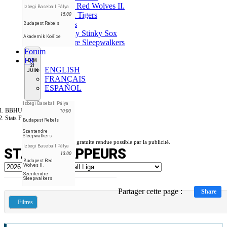
Budapest Red Wolves II.
Izbegi Baseball Pálya
Debrecen Tigers
15:00
Érd Aeros
Budapest Rebels
Jászberény Stinky Sox
Akademik Košice
Szentendre Sleepwalkers
Forum
FR
DIM
21
ENGLISH
JUIN
FRANÇAIS
ESPAÑOL
Izbegi Baseball Pálya
BBHU
10:00
Stats Frappeurs
Budapest Rebels
Szentendre
Sleepwalkers
Version gratuite rendue possible par la publicité.
Izbegi Baseball Pálya
STATS FRAPPEURS
13:00
Budapest Red
Wolves II.
Szentendre
Sleepwalkers
Partager cette page :
Share
Filtres