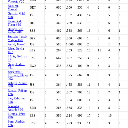
Viktória #20
Kusumi,
DET
2
.000
.000
.333
4
2
0
0
Masaki
Gulyás, Máté
JSS
5
.357
.357
.438
14
6
5
0
#58
Kalóczkai,
DET
3
.462
.769
.533
13
5
6
4
Tibor #39
Dangerfield,
SZS
4
.462
.538
.563
13
4
6
1
Ádám #88
Szilvási, István
BPR
2
.000
.000
.667
1
0
0
0
Mátyás #20
Andó, József
JSS
2
.500
1.000
.800
2
3
1
1
Rácz, Dorka
SZS
6
.267
.333
.522
15
11
4
1
#67
Lázár, György
SZS
1
.667
.667
.750
3
2
2
0
#7
Nagy, Gábor
RW2
2
.333
.333
.400
9
3
3
0
#91
Bagyinszki-
Lőrincz, Kinga
JSS
4
.375
.375
.667
8
6
3
0
#92
Balogh, Simon
JSS
4
.364
.455
.588
11
3
4
1
#88
Rusvai, Róbert
JSS
5
.583
.667
.706
12
5
7
1
#26
Sas, Krisztina
JSS
5
.273
.364
.600
11
7
3
1
#16
Ivánszki,
ERD
8
.263
.368
.333
19
1
5
2
András #36
Lupták, Péter
SZS
6
.588
.824
.696
17
6
10
4
#96
Sum, András
SZS
4
.273
.273
.333
11
6
3
0
#76