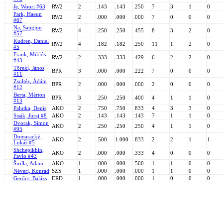
Je, Woori #63
RW2
2
.143
.143
.250
7
3
1
0
Park, Haeun
RW2
2
.000
.000
.000
7
0
0
0
#67
Na, Sangjun
RW2
4
.250
.250
.455
8
3
2
0
#57
Kudren, Daniel
RW2
4
.182
.182
.250
11
1
2
0
#5
Frank, Miklós
RW2
2
.333
.333
.429
6
2
2
0
#43
Töreki, János
BPR
3
.000
.000
.222
7
0
0
0
#11
Zsoltéz, Ádám
BPR
2
.000
.000
.000
2
0
0
0
#12
Berta, Márton
BPR
3
.250
.250
.400
4
1
1
0
#13
Palutka, Denis
AKO
2
.750
.750
.833
4
3
3
0
Sisák, Juraj #8
AKO
2
.143
.143
.143
7
1
1
0
Dvorak, Simon
AKO
2
.250
.250
.250
4
1
1
0
#95
Domaracký,
AKO
2
.500
1.000
.833
2
2
1
1
Lukáš #5
Shchepikhin,
AKO
2
.000
.000
.333
4
0
0
0
Pavlo #43
Širilla, Adam
AKO
1
.000
.000
.500
1
1
0
0
Néveri, Konrád
SZS
1
.000
.000
.000
1
1
0
0
Gerőcs, Balázs
ERD
1
.000
.000
.000
1
0
0
0