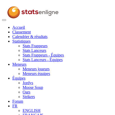
Toggle
navigation
Accueil
Classement
Calendrier & résultats
Statistiques
Stats Frappeurs
Stats Lanceurs
Stats Frappeurs - Équipes
Stats Lanceurs - Équipes
Meneurs
Meneurs joueurs
Meneurs équipes
Équipes
Jordys
Moose Soup
Oars
Strikers
Forum
FR
ENGLISH