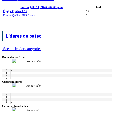
martes julio 14, 2026 - 07:00 p. m.
Final
Équipe Québec U15
15
Équipe Québec U15 Espoir
3
Líderes de bateo
See all leader categories
Promedio de Bateo
No hay líder
2
-
3
-
4
-
5
-
Cuadrangulares
No hay líder
2
-
3
-
4
-
5
-
Carreras Impulsadas
No hay líder