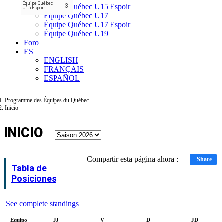
Équipe Québec
Équipe Québec U15 Espoir
3
U15 Espoir
Équipe Québec U17
Équipe Québec U17 Espoir
Équipe Québec U19
Foro
ES
ENGLISH
FRANÇAIS
ESPAÑOL
Programme des Équipes du Québec
Inicio
INICIO
Compartir esta página ahora :
Share
Tabla de
Posiciones
See complete standings
Equipo
JJ
V
D
JD