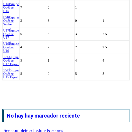
U15
Équipe
Québec
7
6
1
-
U15
ESR
Équipe
Québec
3
3
0
1
Senior
U17
Équipe
Québec
6
3
3
2.5
U17
U19
Équipe
Québec
4
2
2
2.5
U19
17E
Équipe
Québec
5
1
4
4
U17 Espoir
15E
Équipe
Québec
5
0
5
5
U15 Espoir
No hay hay marcador reciente
See complete schedule & scores