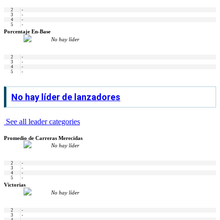
2
-
3
-
4
-
5
-
Porcentaje En-Base
No hay líder
2
-
3
-
4
-
5
-
No hay líder de lanzadores
See all leader categories
Promedio de Carreras Merecidas
No hay líder
2
-
3
-
4
-
5
-
Victorias
No hay líder
2
-
3
-
4
-