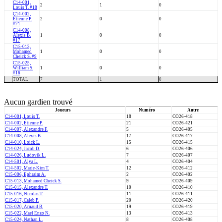
C14-001,
2
1
0
Louis T. #18
C14-002,
Étienne P.
2
0
0
#21
C14-008,
Alexis B.
1
0
0
#17
C15-013,
Mohamed
1
0
0
Cheick S. #9
C15-025,
William S.
1
0
0
#16
TOTAL
7
1
0
Aucun gardien trouvé
Joueurs
Numéro
Autre
C14-001, Louis T.
18
CO26-418
C14-002, Étienne P.
21
CO26-421
C14-007, Alexandre F.
5
CO26-405
C14-008, Alexis B.
17
CO26-417
C14-010, Loick L.
15
CO26-415
C14-024, Jacob D.
6
CO26-406
C14-026, Ludovik L.
7
CO26-407
C14-501, Alya L.
4
CO26-404
C14-502, Marie-Kim T.
12
CO26-412
C15-006, Ephraim A.
2
CO26-402
C15-013, Mohamed Cheick S.
9
CO26-409
C15-015, Alexandre T.
10
CO26-410
C15-016, Nicolas T.
11
CO26-411
C15-017, Caleb P.
20
CO26-420
C15-020, Arnaud B.
19
CO26-419
C15-022, Mael Enzo N.
13
CO26-413
C15-024, Nathan L.
8
CO26-408