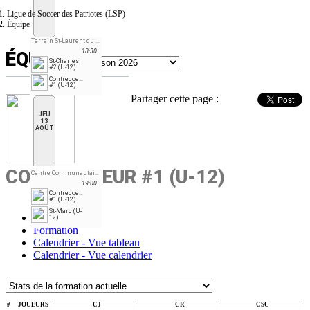
Ligue de Soccer des Patriotes (LSP)
Équipe
Terrain St-Laurent du fleuve, T-11
18:30
ÉQUIPE
St-Charles
#2 (U-12)
Contrecoeur
#1 (U-12)
Partager cette page :
JEU
13
AOÛT
CONTRECOEUR #1 (U-12)
Centre Communautaire, St-Antoine, T11
19:00
Contrecoeur
#1 (U-12)
St-Marc (U-
Stats
12)
Formation
Calendrier - Vue tableau
Calendrier - Vue calendrier
#
JOUEURS
CJ
CR
CSC