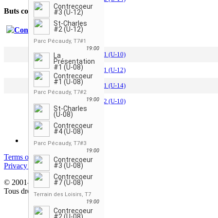
Contrecoeur
Buts contre son camp
#3 (U-12)
St-Charles
#2 (U-12)
Contrecoeur #1 (U-08)
Parc Pécaudy, T7#1
19:00
2
Contrecoeur #1 (U-10)
La
Présentation
#1 (U-08)
3
Contrecoeur #1 (U-12)
Contrecoeur
#1 (U-08)
4
Contrecoeur #1 (U-14)
Parc Pécaudy, T7#2
19:00
5
Contrecoeur #2 (U-10)
St-Charles
(U-08)
Contrecoeur
#4 (U-08)
Parc Pécaudy, T7#3
19:00
Terms of service
Contrecoeur
Privacy policy
#3 (U-08)
Contrecoeur
© 2001-2026 StatsEnLigne.com
#7 (U-08)
Tous droits réservés
Terrain des Loisirs, T7
19:00
Contrecoeur
#2 (U-08)