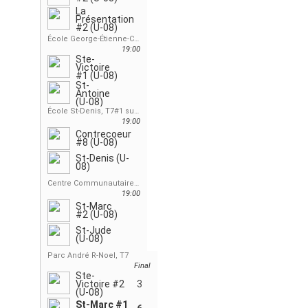
La
Présentation
#2 (U-08)
École George-Étienne-Cartier, T7
19:00
Ste-
Victoire
#1 (U-08)
St-
Antoine
(U-08)
École St-Denis, T7#1 sur T11
19:00
Contrecoeur
#8 (U-08)
St-Denis (U-
08)
Centre Communautaire, St-Jude, T7
19:00
St-Marc
#2 (U-08)
St-Jude
(U-08)
Parc André R-Noel, T7
Final
Ste-
Victoire #2
3
(U-08)
St-Marc #1