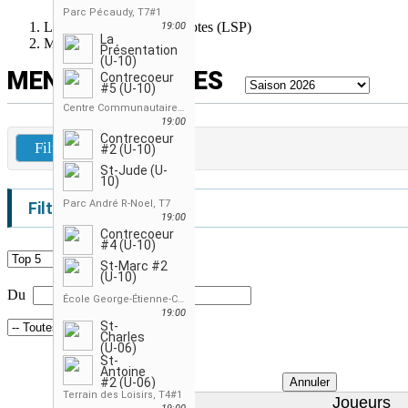
Parc Pécaudy, T7#1
Ligue de Soccer des Patriotes (LSP)
19:00
La
Meneurs équipes
Présentation
(U-10)
MENEURS ÉQUIPES
Contrecoeur
#5 (U-10)
Centre Communautaire, St-Jude, T7
19:00
Contrecoeur
Filtres
#2 (U-10)
St-Jude (U-
10)
Parc André R-Noel, T7
Filtres
19:00
Contrecoeur
#4 (U-10)
St-Marc #2
(U-10)
Du
Au
École George-Étienne-Cartier, T4
19:00
St-
Charles
(U-06)
St-
Antoine
#2 (U-06)
Annuler
Terrain des Loisirs, T4#1
Joueurs