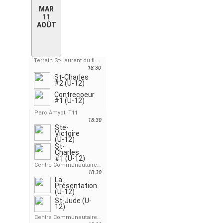
MAR
11
AOÛT
Terrain St-Laurent du fleuve, T-11
18:30
St-Charles
#2 (U-12)
Contrecoeur
#1 (U-12)
Parc Amyot, T11
18:30
Ste-
Victoire
(U-12)
St-
Charles
#1 (U-12)
Centre Communautaire, St-Jude, T11
18:30
La
Présentation
(U-12)
St-Jude (U-
12)
Centre Communautaire, St-Antoine, T11