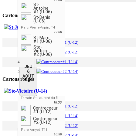
19:00
St-
Antoine
#1 (U-06)
Cartons jaunes
St-Denis
(U-06)
St-Jude (U-14)
Parc Pierre-Arpin, T4
19:00
St-Marc
#1 (U-06)
2
Contrecoeur #1 (U-12)
Ste-
Victoire
3
Contrecoeur #2 (U-12)
#2 (U-06)
4
Contrecoeur #1 (U-14)
JEU
6
5
Contrecoeur #2 (U-14)
AOÛT
Cartons rouges
Ste-Victoire (U-14)
Terrain St-Laurent du fleuve, T-11
18:30
2
Contrecoeur #1 (U-12)
Contrecoeur
#1 (U-12)
3
Contrecoeur #1 (U-14)
Contrecoeur
#2 (U-12)
4
Contrecoeur #2 (U-12)
Parc Amyot, T11
18:30
5
Contrecoeur #2 (U-14)