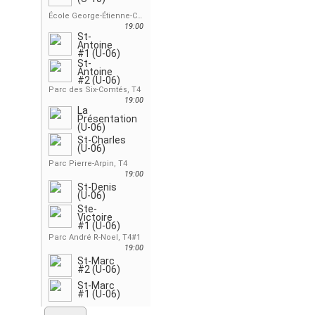
École George-Étienne-Cartier, T4
19:00
St-
Antoine
#1 (U-06)
St-
Antoine
#2 (U-06)
Parc des Six-Comtés, T4
19:00
La
Présentation
(U-06)
St-Charles
(U-06)
Parc Pierre-Arpin, T4
19:00
St-Denis
(U-06)
Ste-
Victoire
#1 (U-06)
Parc André R-Noel, T4#1
19:00
St-Marc
#2 (U-06)
St-Marc
#1 (U-06)