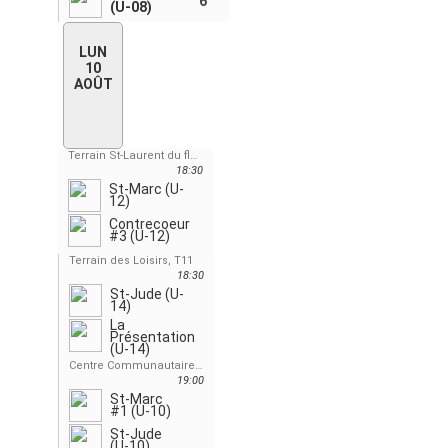
6
(U-08)
LUN
10
AOÛT
Terrain St-Laurent du fleuve, T-11
18:30
St-Marc (U-
12)
Contrecoeur
#3 (U-12)
Terrain des Loisirs, T11
18:30
St-Jude (U-
14)
La
Présentation
(U-14)
Centre Communautaire, St-Jude, T7
19:00
St-Marc
#1 (U-10)
St-Jude
(U-10)