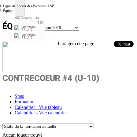
Ligue de Soccer des Patriotes (LSP)
Équipe
Parc Pécaudy, T7#3
19:00
ÉQUIPE
Contrecoeur
#1 (U-10)
Contrecoeur
#4 (U-10)
Partager cette page :
CONTRECOEUR #4 (U-10)
Stats
Formation
Calendrier - Vue tableau
Calendrier - Vue calendrier
Aucun joueur trouvé