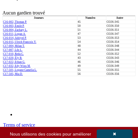
Aucun gardien trouvé
Joueurs
Numéro
Autre
C16-002, Thomas P.
45
CO26-345
C16-003, Émile P.
50
CO26-350
C16-004, Zachary L.
51
CO26-351
C16-011, Logan A.
47
CO26-347
C16-014, Adriyel P.
53
CO26-353
C16-015, Ulrich Francois Y.
54
CO26-354
C17-004, Milan T.
48
CO26-348
C17-007, Léo L.
44
CO26-344
C17-010, Reda C.
52
CO26-352
C17-020, Ély B.
43
CO26-343
C17-022, Ethan G.
46
CO26-346
C17-032, Edy Wins M.
49
CO26-349
C17-501, Logane Camelia L.
55
CO26-355
C17-505, Mia D.
56
CO26-356
Terms of service
Privacy policy
Nous utilisons des cookies pour améliorer
✖