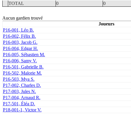
TOTAL
0
0
Aucun gardien trouvé
Joueurs
P16-001, Léo B.
P16-002, Félix B.
P16-003, Jacob G.
P16-004, Edgar H.
P16-005, Sébastien M.
P16-006, Samy V.
P16-501, Gabrielle B.
P16-502, Malorie M.
P16-503, Mya S.
P17-002, Charles D.
P17-003, Jules N.
P17-004, Arnaud R.
P17-501, Éléa D.
P18-001-1, Victor V.