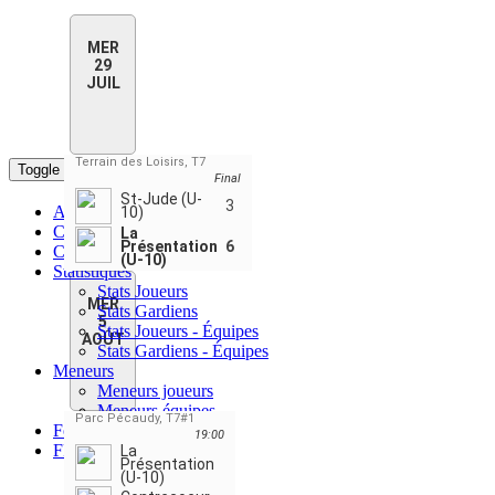
MER
29
JUIL
Terrain des Loisirs, T7
Toggle navigation
Final
St-Jude (U-
3
Accueil
10)
Classement
La
Présentation
6
Calendrier & résultats
(U-10)
Statistiques
Stats Joueurs
MER
Stats Gardiens
5
Stats Joueurs - Équipes
AOÛT
Stats Gardiens - Équipes
Meneurs
Meneurs joueurs
Meneurs équipes
Parc Pécaudy, T7#1
Forum
19:00
FR
La
Présentation
ENGLISH
(U-10)
FRANÇAIS