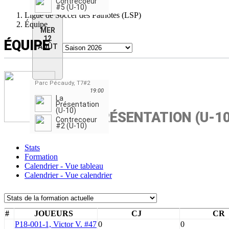
Contrecoeur
#5 (U-10)
Ligue de Soccer des Patriotes (LSP)
Équipe
MER
12
ÉQUIPE
AOÛT
Parc Pécaudy, T7#2
19:00
La
Présentation
(U-10)
LA PRÉSENTATION (U-10
Contrecoeur
#2 (U-10)
Stats
Formation
Calendrier - Vue tableau
Calendrier - Vue calendrier
#
JOUEURS
CJ
CR
P18-001-1, Victor V. #47
0
0