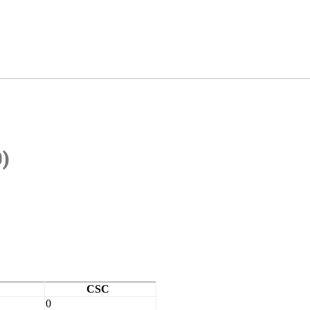
)
CSC
0