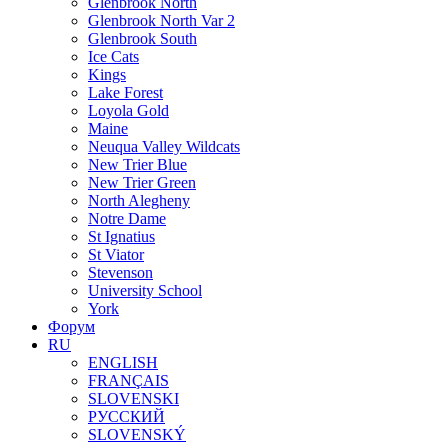
Glenbrook North
Glenbrook North Var 2
Glenbrook South
Ice Cats
Kings
Lake Forest
Loyola Gold
Maine
Neuqua Valley Wildcats
New Trier Blue
New Trier Green
North Alegheny
Notre Dame
St Ignatius
St Viator
Stevenson
University School
York
Форум
RU
ENGLISH
FRANÇAIS
SLOVENSKI
РУССКИЙ
SLOVENSKÝ