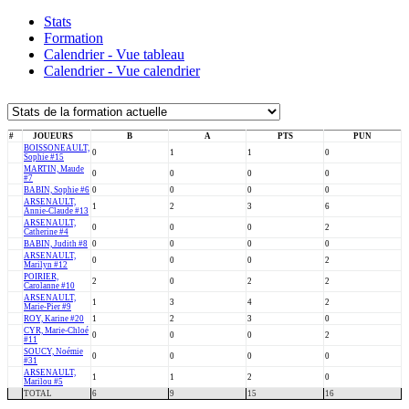
Stats
Formation
Calendrier - Vue tableau
Calendrier - Vue calendrier
#
JOUEURS
B
A
PTS
PUN
BOISSONEAULT,
0
1
1
0
Sophie #15
MARTIN, Maude
0
0
0
0
#7
BABIN, Sophie #6
0
0
0
0
ARSENAULT,
1
2
3
6
Annie-Claude #13
ARSENAULT,
0
0
0
2
Catherine #4
BABIN, Judith #8
0
0
0
0
ARSENAULT,
0
0
0
2
Marilyn #12
POIRIER,
2
0
2
2
Carolanne #10
ARSENAULT,
1
3
4
2
Marie-Pier #9
ROY, Karine #20
1
2
3
0
CYR, Marie-Chloé
0
0
0
2
#11
SOUCY, Noémie
0
0
0
0
#31
ARSENAULT,
1
1
2
0
Marilou #5
TOTAL
6
9
15
16