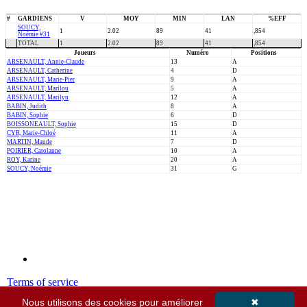
#
GARDIENS
V
MOY
MIN
LAN
%EFF
SOUCY,
1
2.02
89
41
,854
Noémie #31
TOTAL
1
2.02
89
41
,854
Joueurs
Numéro
Positions
ARSENAULT, Annie-Claude
13
A
ARSENAULT, Catherine
4
D
ARSENAULT, Marie-Pier
9
A
ARSENAULT, Marilou
5
A
ARSENAULT, Marilyn
12
A
BABIN, Judith
8
A
BABIN, Sophie
6
D
BOISSONEAULT, Sophie
15
D
CYR, Marie-Chloé
11
A
MARTIN, Maude
7
D
POIRIER, Carolanne
10
A
ROY, Karine
20
A
SOUCY, Noémie
31
G
Terms of service
Privacy policy
Nous utilisons des cookies pour améliorer
✖