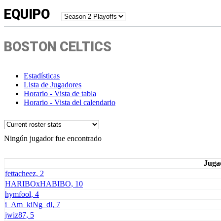
EQUIPO
BOSTON CELTICS
Estadísticas
Lista de Jugadores
Horario - Vista de tabla
Horario - Vista del calendario
Ningún jugador fue encontrado
Juga
fettacheez, 2
HARIBOxHABIBO, 10
hymfool, 4
i_Am_kiNg_dl, 7
jwiz87, 5