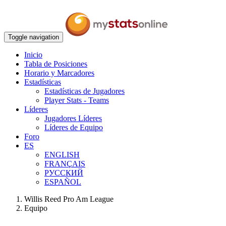
Toggle navigation
Inicio
Tabla de Posiciones
Horario y Marcadores
Estadísticas
Estadísticas de Jugadores
Player Stats - Teams
Líderes
Jugadores Líderes
Líderes de Equipo
Foro
ES
ENGLISH
FRANÇAIS
РУССКИЙ
ESPAÑOL
Willis Reed Pro Am League
Equipo