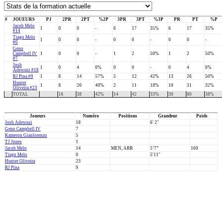
#
JOUEURS
PJ
2PR
2PT
%2P
3PR
3PT
%3P
PR
PT
%P
Jacob Melo
1
0
0
-
6
17
35%
6
17
35%
#14
Tiago Melo
1
0
0
-
0
0
-
0
0
-
#0
Geno
Campbell IV
1
0
0
-
1
2
50%
1
2
50%
#7
Josh
1
0
4
0%
0
0
-
0
4
0%
Adewusi #18
RJ Pina #9
1
8
14
57%
5
12
42%
13
26
50%
Hunter
1
8
20
40%
2
11
18%
10
31
32%
Oliveira #23
TOTAL
16
38
42%
14
42
33%
30
80
38%
Joueurs
Numéro
Positions
Grandeur
Poids
Josh Adewusi
18
6' 2"
Geno Campbell IV
7
Kameron Gianlorenzo
5
TJ Jones
1
Jacob Melo
14
MEN, ARR
5’7”
160
Tiago Melo
0
5'11"
Hunter Oliveira
23
RJ Pina
9