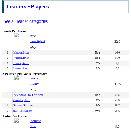
Leaders - Players
See all leader categories
Points Per Game
nWo
Free Agent
22,0
nWo
2
Marven, Scott
Nog
16,0
3
Wilson, Brian
Nog
11,0
4
Franco, Kevin
nWo
9,0
5
Hassan, Asad
nWo
8,0
2 Points Field Goals Percentage
Wong
Henry
100%
Nog
2
Newmarket OG, Free Agent
Nog
75%
3
Onwuka, Kash
nWo
75%
4
Roberts, Roshane
nWo
60%
5
nWo, Free Agent
nWo
59%
Assists Per Game
Bernard
Josh
5,0