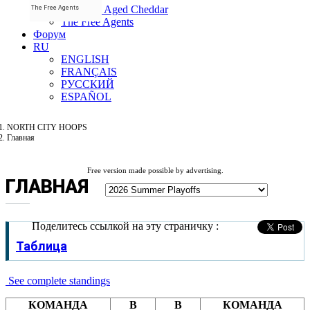
Salami & Aged Cheddar
The Free Agents
The Free Agents
Форум
RU
ENGLISH
FRANÇAIS
РУССКИЙ
ESPAÑOL
NORTH CITY HOOPS
Главная
Free version made possible by advertising.
ГЛАВНАЯ
Поделитесь ссылкой на эту страничку :
Таблица
See complete standings
КОМАНДА
В
В
КОМАНДА