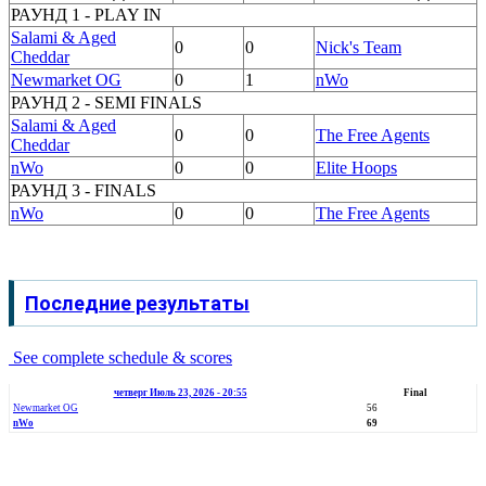
РАУНД 1 - PLAY IN
Salami & Aged
0
0
Nick's Team
Cheddar
Newmarket OG
0
1
nWo
РАУНД 2 - SEMI FINALS
Salami & Aged
0
0
The Free Agents
Cheddar
nWo
0
0
Elite Hoops
РАУНД 3 - FINALS
nWo
0
0
The Free Agents
Последние результаты
See complete schedule & scores
четверг Июль 23, 2026 - 20:55
Final
Newmarket OG
56
nWo
69