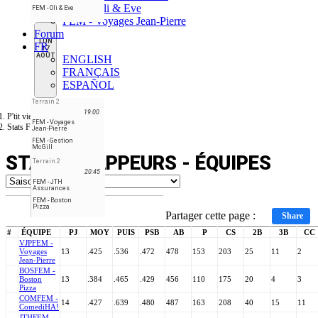
FEM - Oli & Eve
FEM - Oli & Eve
FEM - Voyages Jean-Pierre
Forum
LUN
FR
17
AOÛT
ENGLISH
FRANÇAIS
ESPAÑOL
Terrain 2
19:00
P'tit vieux de Brossard
FEM - Voyages
Stats Frappeurs - Équipes
Jean-Pierre
FEM - Gestion
McGill
STATS FRAPPEURS - ÉQUIPES
Terrain 2
20:45
FEM - JTH
Assurances
FEM - Boston
Pizza
Partager cette page :
Share
#
ÉQUIPE
PJ
MOY
PUIS
PSB
AB
P
CS
2B
3B
CC
VJP
FEM -
Voyages
13
.425
.536
.472
478
153
203
25
11
2
Jean-Pierre
BOS
FEM -
Boston
13
.384
.465
.429
456
110
175
20
4
3
Pizza
COM
FEM -
14
.427
.639
.480
487
163
208
40
15
11
ComediHA!
JTH
FEM -