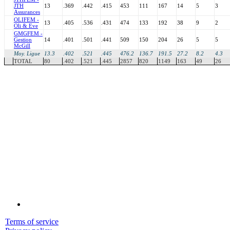
JTH
13
.369
.442
.415
453
111
167
14
5
3
Assurances
OLI
FEM -
13
.405
.536
.431
474
133
192
38
9
2
Oli & Eve
GMG
FEM -
Gestion
14
.401
.501
.441
509
150
204
26
5
5
McGill
Moy. Ligue
13.3
.402
.521
.445
476.2
136.7
191.5
27.2
8.2
4.3
TOTAL
80
.402
.521
.445
2857
820
1149
163
49
26
Terms of service