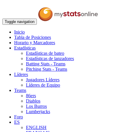
Toggle navigation
Inicio
Tabla de Posiciones
Horario y Marcadores
Estadísticas
Estadísticas de bateo
Estadísticas de lanzadores
Batting Stats - Teams
Pitching Stats - Teams
Líderes
Jugadores Líderes
Líderes de Equipo
Teams
86ers
Diablos
Los Burros
Lumberjacks
Foro
ES
ENGLISH