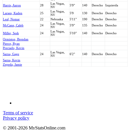
Las Vegas,
Harris, Aaron
28
5'9"
140
Derecho
Izquierda
NV
Las Vegas,
Larsen, Kaden
25
5'9
130
Derecho
Derecho
NV
Leal, Nomar
22
Nebraska
5'11"
190
Derecho
Derecho
Las Vegas,
McCann, Caleb
24
5'9"
135
Derecho
Derecho
NV
Las Vegas,
Miller, Sesh
24
5'10"
140
Derecho
Derecho
NV
Ormiston, Brendan
Pierce, Ryan
Preciado, Kevin
Las Vegas,
Sarna, Gage
24
6'2"
140
Derecho
Derecho
NV
Sarna, Kevin
Zepeda, Jamie
Terms of service
Privacy policy
© 2001-2026 MyStatsOnline.com