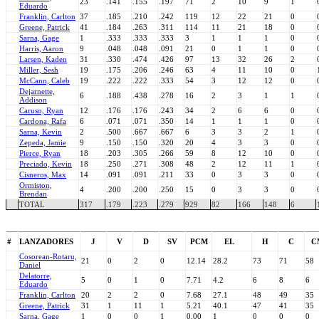
23
.141
.155
.197
71
2
10
9
1
Eduardo
Franklin, Carlton
37
.185
.210
.242
119
12
22
21
0
Greene, Patrick
41
.184
.263
.311
114
11
21
18
0
Sarna, Gage
1
.333
.333
.333
3
1
1
1
0
Harris, Aaron
9
.048
.048
.091
21
0
1
1
0
Larsen, Kaden
31
.330
.474
.426
97
13
32
26
2
Miller, Sesh
19
.175
.206
.246
63
4
11
10
0
McCann, Caleb
19
.222
.222
.333
54
3
12
12
0
Dejarnette,
6
.188
.438
.278
16
2
3
1
1
Addison
Caruso, Ryan
12
.176
.176
.243
34
2
6
6
0
Cardona, Rafa
6
.071
.071
.350
14
1
1
1
0
Sarna, Kevin
2
.500
.667
.667
6
3
3
2
1
Zepeda, Jamie
9
.150
.150
.320
20
4
3
3
0
Pierce, Ryan
18
.203
.305
.266
59
8
12
10
0
Preciado, Kevin
18
.250
.271
.308
48
2
12
11
1
Cisneros, Max
14
.091
.091
.211
33
0
3
3
0
Ormiston,
4
.200
.200
.250
15
0
3
3
0
Brendan
TOTAL
317
.179
.223
.279
929
82
166
148
6
#
LANZADORES
J
V
D
SV
PCM
EL
H
C
C
Cosorean-Rotaru,
21
0
2
0
12.14
28.2
73
71
58
Daniel
Delatorre,
5
0
1
0
7.71
4.2
6
8
6
Eduardo
Franklin, Carlton
20
2
2
0
7.68
27.1
48
49
35
Greene, Patrick
31
1
11
1
5.21
40.1
47
41
35
Sarna, Gage
1
0
0
1
0.00
1
0
0
0