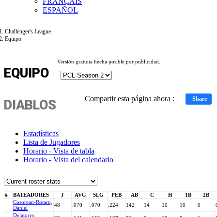
FRANÇAIS
ESPAÑOL
Challenger's League
Equipo
Versión gratuita hecha posible por publicidad.
EQUIPO
Compartir esta página ahora :
Share
DIABLOS
Estadísticas
Lista de Jugadores
Horario - Vista de tabla
Horario - Vista del calendario
#
BATEADORES
J
AVG
SLG
PEB
AB
C
H
1B
2B
Cosorean-Rotaru,
48
.070
.070
.224
142
14
10
10
0
Daniel
Delatorre,