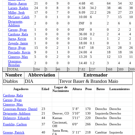
Harris, Aaron
21
0
9
0
4.68
41
64
54
32
Larsen, Kaden
24
0
8
0
6.58
34.2
38
46
38
Miller, Sesh
17
0
7
0
6.09
22.2
26
27
23
McCann, Caleb
7
0
1
0
10.00
6
7
15
10
Dejarnette,
2
0
0
0
INF
0
2
6
6
Addison
Caruso, Ryan
1
0
0
0
INF
0
0
2
2
Cardona, Rafa
1
0
0
0
36.00
0.2
2
4
4
Sarna, Kevin
1
0
0
0
12.00
1
1
2
2
Zepeda, Jamie
1
0
0
0
18.00
0.1
0
1
1
Pierce, Ryan
15
0
2
1
8.67
18
21
28
26
Preciado, Kevin
9
0
1
0
24.00
4
18
18
16
Cisneros, Max
5
0
2
0
13.20
5
12
13
11
Ormiston,
2
0
0
0
14.40
1.2
3
4
4
Brendan
TOTAL
184
3
46
3
7.82
237
368
389
309
Nombre
Abbreviation
Entrenador
Diablos
DIA
Trevor Bauer & Brandon Maio
Lugar de
Jugadores
Edad
Altura
Peso
Bateo
Lanzamientos
Nacimiento
Cardona, Rafa
Caruso, Ryan
Cisneros, Max
Cosorean-Rotaru, Daniel
23
5' 8"
170
Derecho
Derecho
Dejarnette, Addison
21
Denver, CO
5'10"
130
Izquierda
Derecho
Delatorre, Eduardo
44
Kansas
5'11"
220
Derecho
Derecho
Cincinnati,
Franklin, Carlton
37
6'0"
266
Derecho
Derecho
OH
Santa Rosa,
Greene, Patrick
40
5' 11"
218
Cambiar
Izquierda
CA