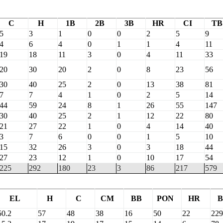
C
H
1B
2B
3B
HR
CI
TB
5
3
1
0
0
2
5
9
4
6
4
0
1
1
4
11
19
18
11
3
0
4
11
33
20
30
20
2
0
8
23
56
30
40
25
2
0
13
38
81
7
7
4
1
0
2
5
14
44
59
24
8
1
26
55
147
30
40
25
2
1
12
22
80
21
27
22
1
0
4
14
40
3
7
6
0
0
1
5
10
15
32
26
3
0
3
18
44
27
23
12
1
0
10
17
54
225
292
180
23
3
86
217
579
EL
H
C
CM
BB
PON
HR
B
50.2
57
48
38
16
50
22
229