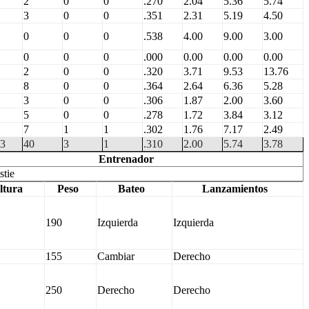
2
0
0
.270
2.04
5.36
5.74
3
0
0
.351
2.31
5.19
4.50
0
0
0
.538
4.00
9.00
3.00
0
0
0
.000
0.00
0.00
0.00
2
0
0
.320
3.71
9.53
13.76
8
0
0
.364
2.64
6.36
5.28
3
0
0
.306
1.87
2.00
3.60
5
0
0
.278
1.72
3.84
3.12
7
1
1
.302
1.76
7.17
2.49
3
40
3
1
.310
2.00
5.74
3.78
Entrenador
stie
ltura
Peso
Bateo
Lanzamientos
190
Izquierda
Izquierda
155
Cambiar
Derecho
250
Derecho
Derecho