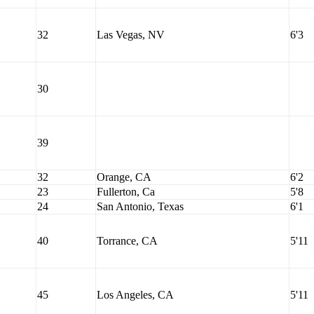
32
Las Vegas, NV
6'3
30
39
32
Orange, CA
6'2
23
Fullerton, Ca
5'8
24
San Antonio, Texas
6'1
40
Torrance, CA
5'11
45
Los Angeles, CA
5'11