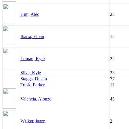
Hutt, Alec
25
Ibarra, Ethan
15
Loman, Kyle
22
Silva, Kyle
23
Staggs, Dustin
77
Trask, Parker
11
Valencia, Alonzo
43
Walker, Jason
2