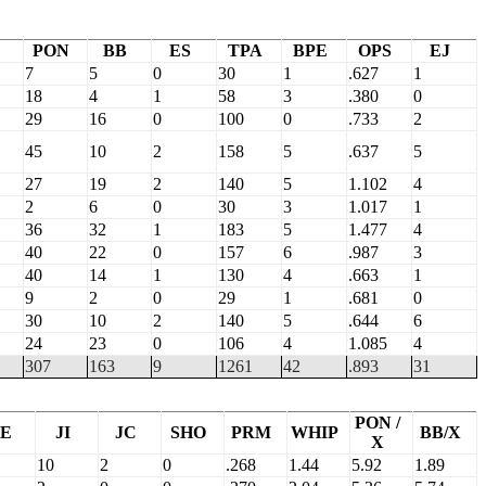
PON
BB
ES
TPA
BPE
OPS
EJ
7
5
0
30
1
.627
1
18
4
1
58
3
.380
0
29
16
0
100
0
.733
2
45
10
2
158
5
.637
5
27
19
2
140
5
1.102
4
2
6
0
30
3
1.017
1
36
32
1
183
5
1.477
4
40
22
0
157
6
.987
3
40
14
1
130
4
.663
1
9
2
0
29
1
.681
0
30
10
2
140
5
.644
6
24
23
0
106
4
1.085
4
307
163
9
1261
42
.893
31
PON /
E
JI
JC
SHO
PRM
WHIP
BB/X
X
10
2
0
.268
1.44
5.92
1.89