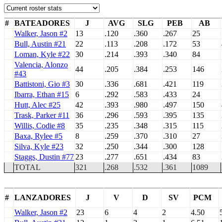
#
BATEADORES
J
AVG
SLG
PEB
AB
Walker, Jason #2
13
.120
.360
.267
25
Bull, Austin #21
22
.113
.208
.172
53
Loman, Kyle #22
30
.214
.393
.340
84
Valencia, Alonzo
44
.205
.384
.253
146
#43
Battistoni, Gio #3
30
.336
.681
.421
119
Ibarra, Ethan #15
6
.292
.583
.433
24
Hutt, Alec #25
42
.393
.980
.497
150
Trask, Parker #11
36
.296
.593
.395
135
Willis, Codie #8
35
.235
.348
.315
115
Baxa, Rylee #5
8
.259
.370
.310
27
Silva, Kyle #23
32
.250
.344
.300
128
Staggs, Dustin #77
23
.277
.651
.434
83
TOTAL
321
.268
.532
.361
1089
#
LANZADORES
J
V
D
SV
PCM
Walker, Jason #2
23
6
4
2
4.50