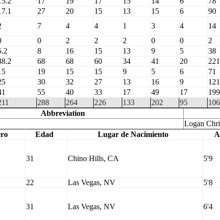
15.2
17
19
17
15
14
6
78
17.1
27
20
15
13
15
6
90
2
7
4
4
1
3
4
14
0
0
2
2
2
0
0
2
5.2
8
16
15
13
9
5
38
38.2
68
68
60
34
41
20
221
15
19
15
15
9
5
6
71
25
30
32
27
13
16
9
121
41
55
40
33
17
49
17
199
211
288
264
226
133
202
95
106
Abbreviation
Logan Chri
ro
Edad
Lugar de Nacimiento
A
31
Chino Hills, CA
5'9
22
Las Vegas, NV
5'8
31
Las Vegas, NV
6'4