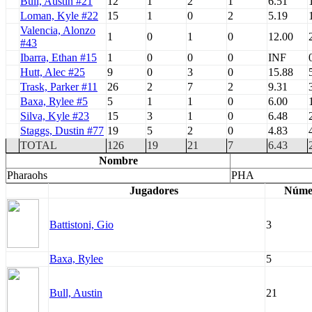
Bull, Austin #21
12
1
2
1
6.51
Loman, Kyle #22
15
1
0
2
5.19
Valencia, Alonzo
1
0
1
0
12.00
#43
Ibarra, Ethan #15
1
0
0
0
INF
Hutt, Alec #25
9
0
3
0
15.88
Trask, Parker #11
26
2
7
2
9.31
Baxa, Rylee #5
5
1
1
0
6.00
Silva, Kyle #23
15
3
1
0
6.48
Staggs, Dustin #77
19
5
2
0
4.83
TOTAL
126
19
21
7
6.43
Nombre
Pharaohs
PHA
Jugadores
Núme
Battistoni, Gio
3
Baxa, Rylee
5
Bull, Austin
21