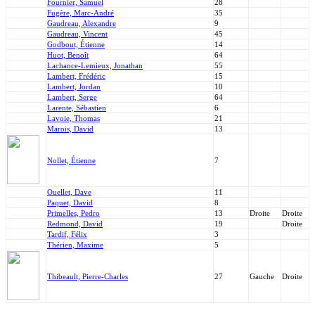
Fournier, Samuel
28
Fugère, Marc-André
35
Gaudreau, Alexandre
9
Gaudreau, Vincent
45
Godbout, Étienne
14
Huot, Benoît
64
Lachance-Lemieux, Jonathan
55
Lambert, Frédéric
15
Lambert, Jordan
10
Lambert, Serge
64
Larente, Sébastien
6
Lavoie, Thomas
21
Marois, David
13
Nollet, Étienne
7
Ouellet, Dave
11
Paquet, David
8
Primelles, Pedro
13
Droite
Droite
Redmond, David
19
Droite
Tardif, Félix
3
Thérien, Maxime
5
Thibeault, Pierre-Charles
27
Gauche
Droite