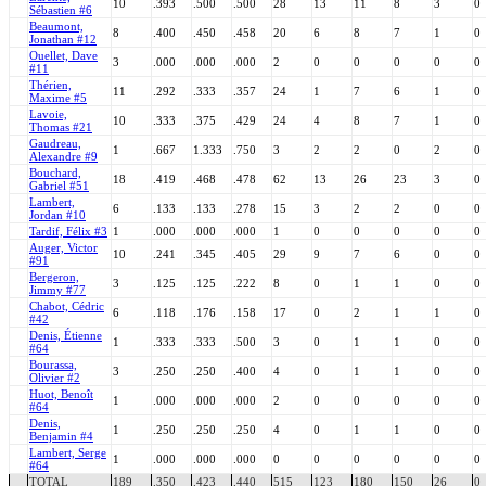
10
.393
.500
.500
28
13
11
8
3
0
Sébastien #6
Beaumont,
8
.400
.450
.458
20
6
8
7
1
0
Jonathan #12
Ouellet, Dave
3
.000
.000
.000
2
0
0
0
0
0
#11
Thérien,
11
.292
.333
.357
24
1
7
6
1
0
Maxime #5
Lavoie,
10
.333
.375
.429
24
4
8
7
1
0
Thomas #21
Gaudreau,
1
.667
1.333
.750
3
2
2
0
2
0
Alexandre #9
Bouchard,
18
.419
.468
.478
62
13
26
23
3
0
Gabriel #51
Lambert,
6
.133
.133
.278
15
3
2
2
0
0
Jordan #10
Tardif, Félix #3
1
.000
.000
.000
1
0
0
0
0
0
Auger, Victor
10
.241
.345
.405
29
9
7
6
0
0
#91
Bergeron,
3
.125
.125
.222
8
0
1
1
0
0
Jimmy #77
Chabot, Cédric
6
.118
.176
.158
17
0
2
1
1
0
#42
Denis, Étienne
1
.333
.333
.500
3
0
1
1
0
0
#64
Bourassa,
3
.250
.250
.400
4
0
1
1
0
0
Olivier #2
Huot, Benoît
1
.000
.000
.000
2
0
0
0
0
0
#64
Denis,
1
.250
.250
.250
4
0
1
1
0
0
Benjamin #4
Lambert, Serge
1
.000
.000
.000
0
0
0
0
0
0
#64
TOTAL
189
.350
.423
.440
515
123
180
150
26
0