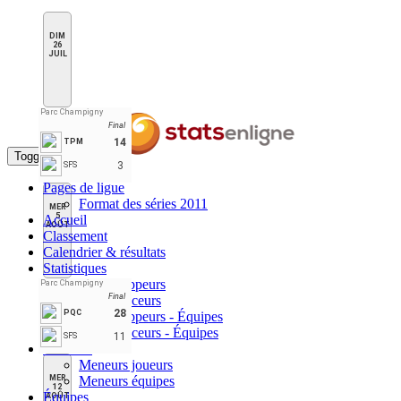
DIM
26
JUIL
Parc Champigny
Final
14
TPM
Toggle navigation
3
SFS
Pages de ligue
Format des séries 2011
MER
5
Accueil
AOÛT
Classement
Calendrier & résultats
Statistiques
Stats Frappeurs
Parc Champigny
Final
Stats Lanceurs
28
PQC
Stats Frappeurs - Équipes
Stats Lanceurs - Équipes
11
SFS
Meneurs
Meneurs joueurs
MER
Meneurs équipes
12
Équipes
AOÛT