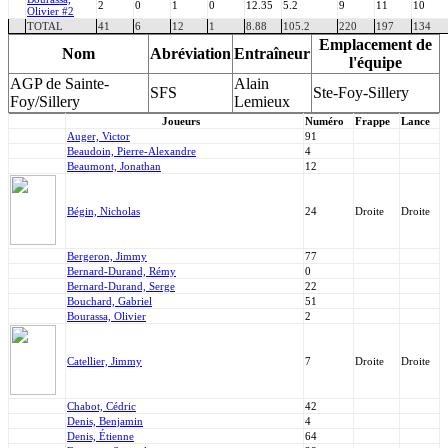
2
0
1
0
12.35
5.2
9
11
10
Olivier #2
TOTAL
41
6
12
1
8.88
105.2
220
197
134
Emplacement de
Nom
Abréviation
Entraîneur
l'équipe
AGP de Sainte-
Alain
SFS
Ste-Foy-Sillery
Foy/Sillery
Lemieux
Joueurs
Numéro
Frappe
Lance
Auger, Victor
91
Beaudoin, Pierre-Alexandre
4
Beaumont, Jonathan
12
Bégin, Nicholas
24
Droite
Droite
Bergeron, Jimmy
77
Bernard-Durand, Rémy
0
Bernard-Durand, Serge
22
Bouchard, Gabriel
51
Bourassa, Olivier
2
Catellier, Jimmy
7
Droite
Droite
Chabot, Cédric
42
Denis, Benjamin
4
Denis, Étienne
64