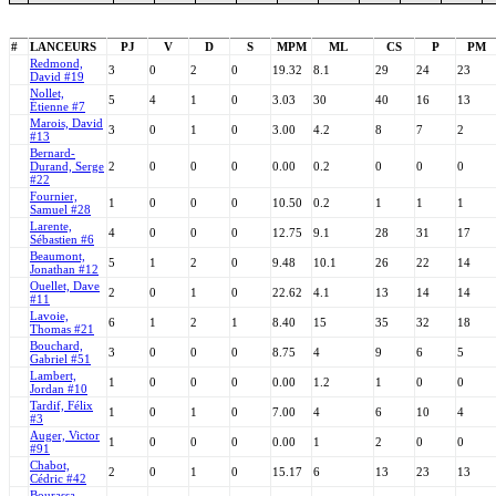
#
LANCEURS
PJ
V
D
S
MPM
ML
CS
P
PM
Redmond,
3
0
2
0
19.32
8.1
29
24
23
David #19
Nollet,
5
4
1
0
3.03
30
40
16
13
Étienne #7
Marois, David
3
0
1
0
3.00
4.2
8
7
2
#13
Bernard-
Durand, Serge
2
0
0
0
0.00
0.2
0
0
0
#22
Fournier,
1
0
0
0
10.50
0.2
1
1
1
Samuel #28
Larente,
4
0
0
0
12.75
9.1
28
31
17
Sébastien #6
Beaumont,
5
1
2
0
9.48
10.1
26
22
14
Jonathan #12
Ouellet, Dave
2
0
1
0
22.62
4.1
13
14
14
#11
Lavoie,
6
1
2
1
8.40
15
35
32
18
Thomas #21
Bouchard,
3
0
0
0
8.75
4
9
6
5
Gabriel #51
Lambert,
1
0
0
0
0.00
1.2
1
0
0
Jordan #10
Tardif, Félix
1
0
1
0
7.00
4
6
10
4
#3
Auger, Victor
1
0
0
0
0.00
1
2
0
0
#91
Chabot,
2
0
1
0
15.17
6
13
23
13
Cédric #42
Bourassa,