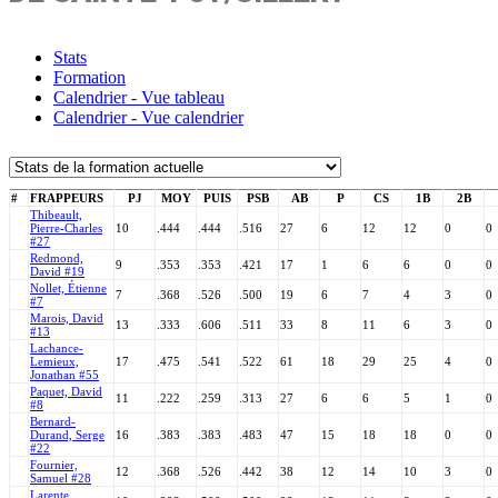
Stats
Formation
Calendrier - Vue tableau
Calendrier - Vue calendrier
#
FRAPPEURS
PJ
MOY
PUIS
PSB
AB
P
CS
1B
2B
Thibeault,
Pierre-Charles
10
.444
.444
.516
27
6
12
12
0
0
#27
Redmond,
9
.353
.353
.421
17
1
6
6
0
0
David #19
Nollet, Étienne
7
.368
.526
.500
19
6
7
4
3
0
#7
Marois, David
13
.333
.606
.511
33
8
11
6
3
0
#13
Lachance-
Lemieux,
17
.475
.541
.522
61
18
29
25
4
0
Jonathan #55
Paquet, David
11
.222
.259
.313
27
6
6
5
1
0
#8
Bernard-
Durand, Serge
16
.383
.383
.483
47
15
18
18
0
0
#22
Fournier,
12
.368
.526
.442
38
12
14
10
3
0
Samuel #28
Larente,