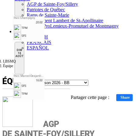
AGP de Sainte-Foy/Sillery
Patriotes de Québec
Rams de Sainte-Marie
Parc Champigny
Terrassement Lambert de St-Apollinaire
20:00
Toitures ProLemieux-Promutuel de Montmagny
TPM
FR
SFS
ENGLISH
FRANÇAIS
ESPAÑOL
DIM
16
AOÛT
LBSMQ
Équipe
Parc Marcel-Desjardins
ÉQUIPE
16:00
SFS
TPM
Partager cette page :
Share
AGP
DE SAINTE-FOY/SILLERY