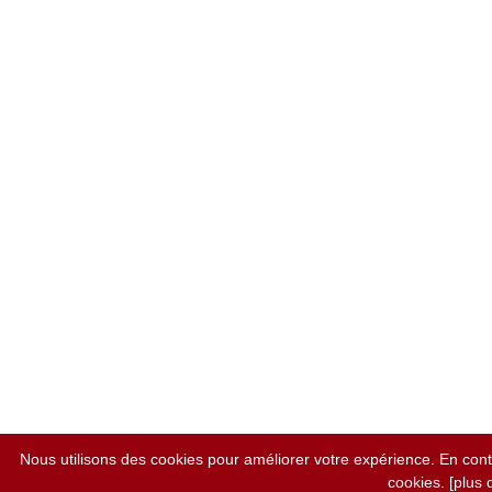
Nous utilisons des cookies pour améliorer votre expérience. En contin
cookies.
[plus d