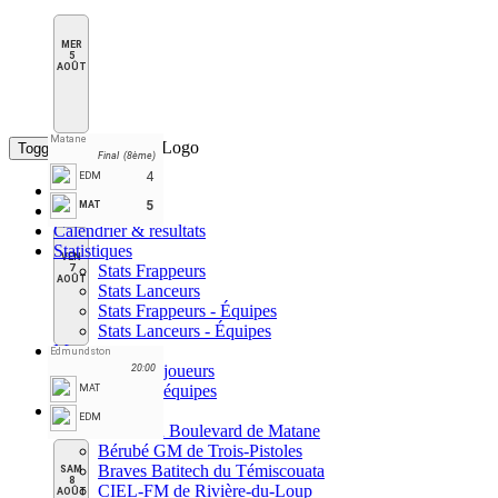
MER
5
AOÛT
Matane
Toggle navigation
Final (8ème)
4
EDM
Accueil
5
MAT
Classement
Calendrier & résultats
Statistiques
VEN
Stats Frappeurs
7
AOÛT
Stats Lanceurs
Stats Frappeurs - Équipes
Stats Lanceurs - Équipes
Meneurs
Edmundston
Meneurs joueurs
20:00
Meneurs équipes
MAT
Équipes
EDM
Allées du Boulevard de Matane
Bérubé GM de Trois-Pistoles
Braves Batitech du Témiscouata
SAM
8
CIEL-FM de Rivière-du-Loup
AOÛT