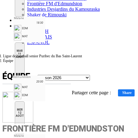
Frontière FM d'Edmundston
Industries Desjardins du Kamouraska
Shaker de Rimouski
Matane
Forum
18:30
FR
EDM
ENGLISH
FRANÇAIS
MAT
ESPAÑOL
MAR
11
Ligue de baseball senior Puribec du Bas Saint-Laurent
AOÛT
Équipe
ÉQUIPE
Edmundston
20:00
MAT
Partager cette page :
Share
EDM
MER
12
AOÛT
FRONTIÈRE FM D'EDMUNDSTON
Matane