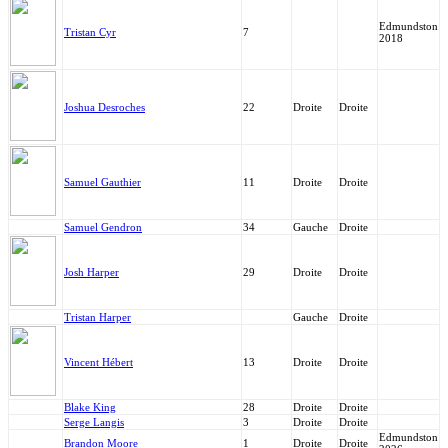
Edmundston
Tristan Cyr
7
2018
Joshua Desroches
22
Droite
Droite
Samuel Gauthier
11
Droite
Droite
Samuel Gendron
34
Gauche
Droite
Josh Harper
29
Droite
Droite
Tristan Harper
Gauche
Droite
Vincent Hébert
13
Droite
Droite
Blake King
28
Droite
Droite
Serge Langis
3
Droite
Droite
Edmundston
Brandon Moore
1
Droite
Droite