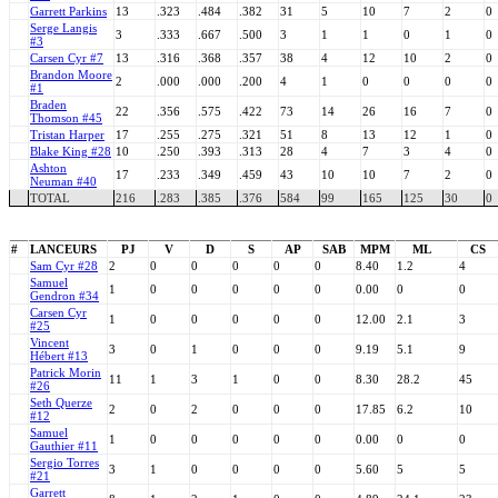
Garrett Parkins
13
.323
.484
.382
31
5
10
7
2
0
Serge Langis
3
.333
.667
.500
3
1
1
0
1
0
#3
Carsen Cyr #7
13
.316
.368
.357
38
4
12
10
2
0
Brandon Moore
2
.000
.000
.200
4
1
0
0
0
0
#1
Braden
22
.356
.575
.422
73
14
26
16
7
0
Thomson #45
Tristan Harper
17
.255
.275
.321
51
8
13
12
1
0
Blake King #28
10
.250
.393
.313
28
4
7
3
4
0
Ashton
17
.233
.349
.459
43
10
10
7
2
0
Neuman #40
TOTAL
216
.283
.385
.376
584
99
165
125
30
0
#
LANCEURS
PJ
V
D
S
AP
SAB
MPM
ML
CS
Sam Cyr #28
2
0
0
0
0
0
8.40
1.2
4
Samuel
1
0
0
0
0
0
0.00
0
0
Gendron #34
Carsen Cyr
1
0
0
0
0
0
12.00
2.1
3
#25
Vincent
3
0
1
0
0
0
9.19
5.1
9
Hébert #13
Patrick Morin
11
1
3
1
0
0
8.30
28.2
45
#26
Seth Querze
2
0
2
0
0
0
17.85
6.2
10
#12
Samuel
1
0
0
0
0
0
0.00
0
0
Gauthier #11
Sergio Torres
3
1
0
0
0
0
5.60
5
5
#21
Garrett