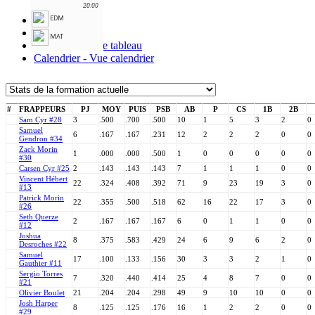
20:00
Stats
EDM
Formation
MAT
Calendrier - Vue tableau
Calendrier - Vue calendrier
#
FRAPPEURS
PJ
MOY
PUIS
PSB
AB
P
CS
1B
2B
Sam Cyr #28
3
.500
.700
.500
10
1
5
3
2
0
Samuel
6
.167
.167
.231
12
2
2
2
0
0
Gendron #34
Zack Morin
1
.000
.000
.500
1
0
0
0
0
0
#30
Carsen Cyr #25
2
.143
.143
.143
7
1
1
1
0
0
Vincent Hébert
22
.324
.408
.392
71
9
23
19
3
0
#13
Patrick Morin
22
.355
.500
.518
62
16
22
17
3
0
#26
Seth Querze
2
.167
.167
.167
6
0
1
1
0
0
#12
Joshua
8
.375
.583
.429
24
6
9
6
2
0
Desroches #22
Samuel
17
.100
.133
.156
30
3
3
2
1
0
Gauthier #11
Sergio Torres
7
.320
.440
.414
25
4
8
7
0
0
#21
Olivier Boulet
21
.204
.204
.298
49
9
10
10
0
0
Josh Harper
8
.125
.125
.176
16
1
2
2
0
0
#29