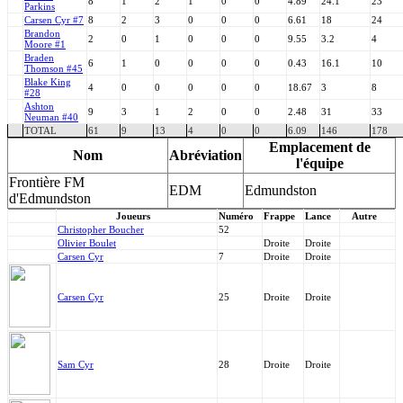
8
1
2
1
0
0
4.89
24.1
23
Parkins
Carsen Cyr #7
8
2
3
0
0
0
6.61
18
24
Brandon
2
0
1
0
0
0
9.55
3.2
4
Moore #1
Braden
6
1
0
0
0
0
0.43
16.1
10
Thomson #45
Blake King
4
0
0
0
0
0
18.67
3
8
#28
Ashton
9
3
1
2
0
0
2.48
31
33
Neuman #40
TOTAL
61
9
13
4
0
0
6.09
146
178
Emplacement de
Nom
Abréviation
l'équipe
Frontière FM
EDM
Edmundston
d'Edmundston
Joueurs
Numéro
Frappe
Lance
Autre
Christopher Boucher
52
Olivier Boulet
Droite
Droite
Carsen Cyr
7
Droite
Droite
Carsen Cyr
25
Droite
Droite
Sam Cyr
28
Droite
Droite