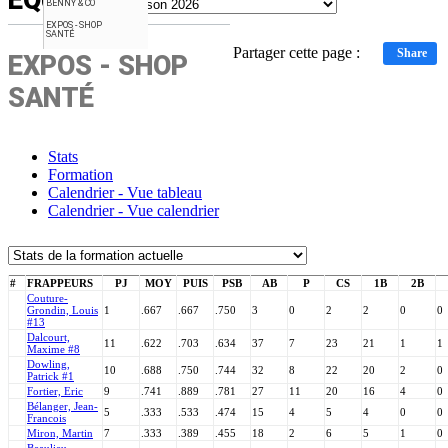
ÉQUIPE
BENNY & CO
EXPOS - SHOP
SANTÉ
Partager cette page :
Share
EXPOS - SHOP
SANTÉ
Stats
Formation
Calendrier - Vue tableau
Calendrier - Vue calendrier
#
FRAPPEURS
PJ
MOY
PUIS
PSB
AB
P
CS
1B
2B
Couture-
Grondin, Louis
1
.667
.667
.750
3
0
2
2
0
0
#13
Dalcourt,
11
.622
.703
.634
37
7
23
21
1
1
Maxime #8
Dowling,
10
.688
.750
.744
32
8
22
20
2
0
Patrick #1
Fortier, Eric
9
.741
.889
.781
27
11
20
16
4
0
Bélanger, Jean-
5
.333
.533
.474
15
4
5
4
0
0
Francois
Miron, Martin
7
.333
.389
.455
18
2
6
5
1
0