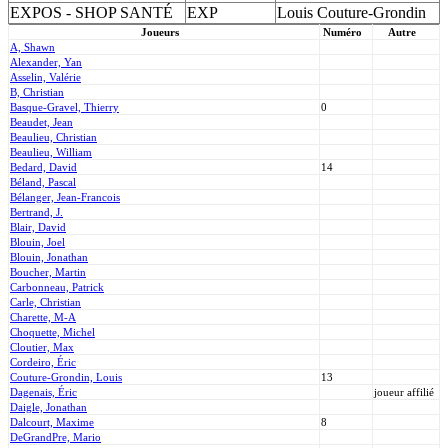
EXPOS - SHOP SANTÉ
EXP
Louis Couture-Grondin
Joueurs
Numéro
Autre
A, Shawn
Alexander, Yan
Asselin, Valérie
B, Christian
Basque-Gravel, Thierry
0
Beaudet, Jean
Beaulieu, Christian
Beaulieu, William
Bedard, David
14
Béland, Pascal
Bélanger, Jean-Francois
Bertrand, J.
Blair, David
Blouin, Joel
Blouin, Jonathan
Boucher, Martin
Carbonneau, Patrick
Carle, Christian
Charette, M-A
Choquette, Michel
Cloutier, Max
Cordeiro, Éric
Couture-Grondin, Louis
13
Dagenais, Éric
joueur affilié
Daigle, Jonathan
Dalcourt, Maxime
8
DeGrandPre, Mario