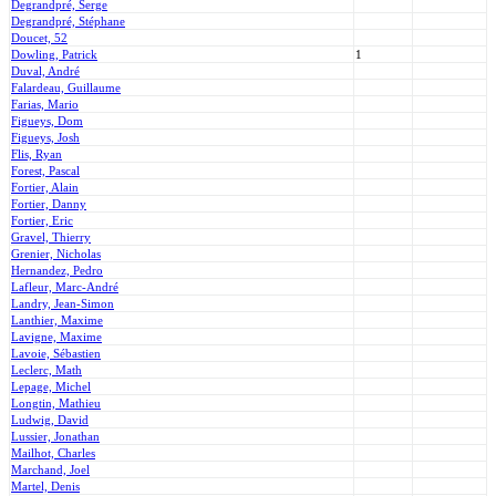
Degrandpré, Serge
Degrandpré, Stéphane
Doucet, 52
Dowling, Patrick
1
Duval, André
Falardeau, Guillaume
Farias, Mario
Figueys, Dom
Figueys, Josh
Flis, Ryan
Forest, Pascal
Fortier, Alain
Fortier, Danny
Fortier, Eric
Gravel, Thierry
Grenier, Nicholas
Hernandez, Pedro
Lafleur, Marc-André
Landry, Jean-Simon
Lanthier, Maxime
Lavigne, Maxime
Lavoie, Sébastien
Leclerc, Math
Lepage, Michel
Longtin, Mathieu
Ludwig, David
Lussier, Jonathan
Mailhot, Charles
Marchand, Joel
Martel, Denis