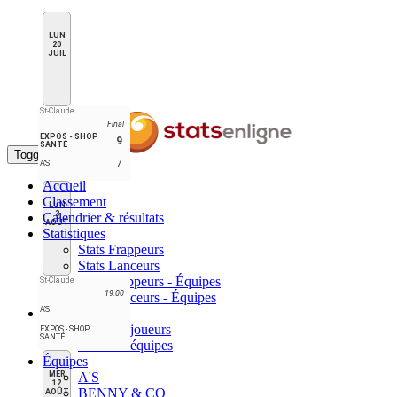
LUN
20
JUIL
St-Claude
Final
EXPOS - SHOP
9
SANTÉ
Toggle navigation
7
A'S
Accueil
Classement
LUN
3
Calendrier & résultats
AOÛT
Statistiques
Stats Frappeurs
Stats Lanceurs
Stats Frappeurs - Équipes
St-Claude
19:00
Stats Lanceurs - Équipes
A'S
Meneurs
Meneurs joueurs
EXPOS - SHOP
SANTÉ
Meneurs équipes
Équipes
MER
A'S
12
BENNY & CO
AOÛT