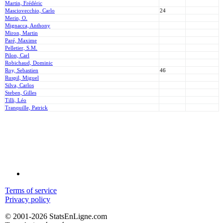
Martin, Frédéric
Masciovecchio, Carlo
24
Merin, O.
Mignacca, Anthony
Miron, Martin
Paré, Maxime
Pelletier, S.M.
Pilon, Carl
Robichaud, Dominic
Roy, Sebastien
46
Ruspil, Miguel
Silva, Carlos
Steben, Gilles
Tilli, Léo
Tranquille, Patrick
Terms of service
Privacy policy
© 2001-2026 StatsEnLigne.com