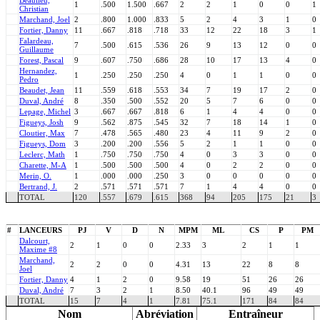
Beaulieu,
1
.500
1.500
.667
2
2
1
0
0
1
Christian
Marchand, Joel
2
.800
1.000
.833
5
2
4
3
1
0
Fortier, Danny
11
.667
.818
.718
33
12
22
18
3
1
Falardeau,
7
.500
.615
.536
26
9
13
12
0
0
Guillaume
Forest, Pascal
9
.607
.750
.686
28
10
17
13
4
0
Hernandez,
1
.250
.250
.250
4
0
1
1
0
0
Pedro
Beaudet, Jean
11
.559
.618
.553
34
7
19
17
2
0
Duval, André
8
.350
.500
.552
20
5
7
6
0
0
Lepage, Michel
3
.667
.667
.818
6
1
4
4
0
0
Figueys, Josh
9
.562
.875
.545
32
7
18
14
1
0
Cloutier, Max
7
.478
.565
.480
23
4
11
9
2
0
Figueys, Dom
3
.200
.200
.556
5
2
1
1
0
0
Leclerc, Math
1
.750
.750
.750
4
0
3
3
0
0
Charette, M-A
1
.500
.500
.500
4
0
2
2
0
0
Merin, O.
1
.000
.000
.250
3
0
0
0
0
0
Bertrand, J.
2
.571
.571
.571
7
1
4
4
0
0
TOTAL
120
.557
.679
.615
368
94
205
175
21
3
#
LANCEURS
PJ
V
D
N
MPM
ML
CS
P
PM
Dalcourt,
2
1
0
0
2.33
3
2
1
1
Maxime #8
Marchand,
2
2
0
0
4.31
13
22
8
8
Joel
Fortier, Danny
4
1
2
0
9.58
19
51
26
26
Duval, André
7
3
2
1
8.50
40.1
96
49
49
TOTAL
15
7
4
1
7.81
75.1
171
84
84
Nom
Abréviation
Entraîneur