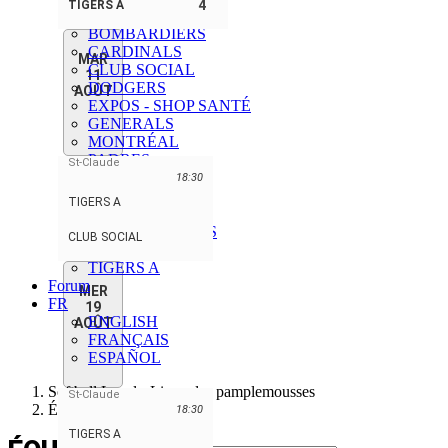
4
TIGERS A
BENNY & CO
BOMBARDIERS
CARDINALS
MAR
CLUB SOCIAL
11
DODGERS
AOÛT
EXPOS - SHOP SANTÉ
GENERALS
MONTRÉAL
PADRES
St-Claude
PERDRIX
18:30
PIRATES
TIGERS A
ROCKIES
ROTOCULTEURS
CLUB SOCIAL
TIGERS
TIGERS A
Forum
MER
FR
19
ENGLISH
AOÛT
FRANÇAIS
ESPAÑOL
Softball Laval - Ligue des pamplemousses
St-Claude
Équipe
18:30
TIGERS A