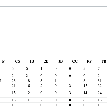
P
CS
1B
2B
3B
CC
PP
TB
6
5
1
0
0
2
7
2
2
0
0
0
0
2
6
23
18
3
1
1
8
31
1
21
16
2
0
3
17
32
15
12
0
0
3
14
24
13
11
2
0
0
8
15
1
1
0
0
0
0
1