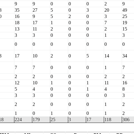
9
9
0
0
0
2
9
8
35
27
5
0
3
20
49
0
16
9
5
2
0
3
25
18
17
1
0
0
7
19
13
11
2
0
0
2
15
3
3
0
0
0
1
3
0
0
0
0
0
0
0
3
17
10
2
0
5
14
34
7
7
0
0
0
1
7
2
2
0
0
0
2
2
12
10
1
0
1
11
16
5
4
0
0
1
4
8
3
3
0
0
0
0
3
2
2
0
0
0
1
2
1
0
1
0
0
1
2
18
224
179
25
3
17
118
306