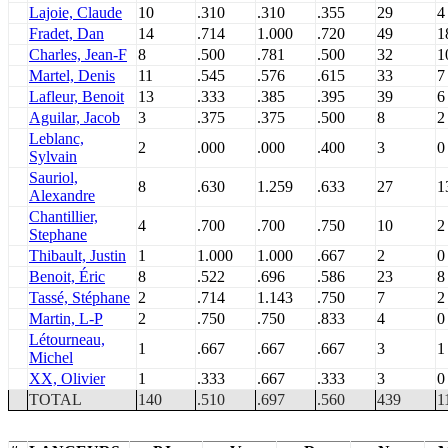
Lajoie, Claude
10
.310
.310
.355
29
4
Fradet, Dan
14
.714
1.000
.720
49
1
Charles, Jean-F
8
.500
.781
.500
32
1
Martel, Denis
11
.545
.576
.615
33
7
Lafleur, Benoit
13
.333
.385
.395
39
6
Aguilar, Jacob
3
.375
.375
.500
8
2
Leblanc,
2
.000
.000
.400
3
0
Sylvain
Sauriol,
8
.630
1.259
.633
27
1
Alexandre
Chantillier,
4
.700
.700
.750
10
2
Stephane
Thibault, Justin
1
1.000
1.000
.667
2
0
Benoit, Éric
8
.522
.696
.586
23
8
Tassé, Stéphane
2
.714
1.143
.750
7
2
Martin, L-P
2
.750
.750
.833
4
0
Létourneau,
1
.667
.667
.667
3
1
Michel
XX, Olivier
1
.333
.667
.333
3
0
TOTAL
140
.510
.697
.560
439
1