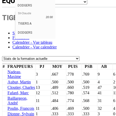
ÉQUIPE
DODGERS
St-Claude
TIGERS A
20:00
TIGERS A
Stats
DODGERS
Formation
Calendrier - Vue tableau
Calendrier - Vue calendrier
#
FRAPPEURS
PJ
MOY
PUIS
PSB
AB
Nadeau,
3
.667
.778
.769
9
6
Maxime
Aubut, Martin
1
.500
.500
.500
4
2
Cloutier, Charles
13
.489
.660
.519
47
1
Fafard, Marc
12
.512
.780
.574
41
1
Baillargeon,
11
.484
.774
.568
31
6
André
Poulin, François
11
.406
.469
.500
32
4
Dionne, Sylvain
1
.333
.333
.333
3
0