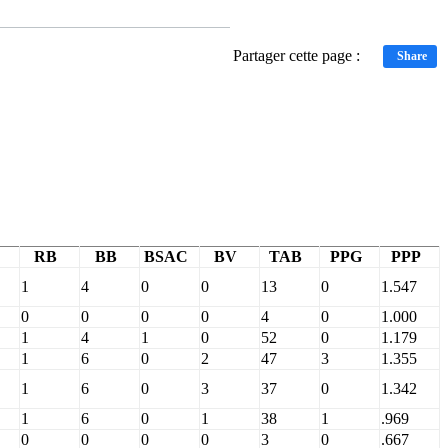
Partager cette page :
Share
RB
BB
BSAC
BV
TAB
PPG
PPP
1
4
0
0
13
0
1.547
0
0
0
0
4
0
1.000
1
4
1
0
52
0
1.179
1
6
0
2
47
3
1.355
1
6
0
3
37
0
1.342
1
6
0
1
38
1
.969
0
0
0
0
3
0
.667