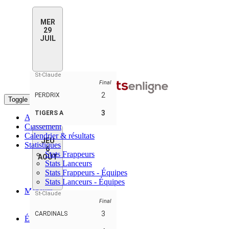
MER
29
JUIL
St-Claude
Final
2
PERDRIX
Toggle navigation
3
TIGERS A
Accueil
Classement
Calendrier & résultats
JEU
Statistiques
6
Stats Frappeurs
AOÛT
Stats Lanceurs
Stats Frappeurs - Équipes
Stats Lanceurs - Équipes
Meneurs
St-Claude
Meneurs joueurs
Final
Meneurs équipes
3
CARDINALS
Équipes
A'S