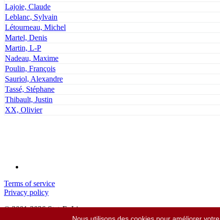
Lajoie, Claude
Leblanc, Sylvain
Létourneau, Michel
Martel, Denis
Martin, L-P
Nadeau, Maxime
Poulin, François
Sauriol, Alexandre
Tassé, Stéphane
Thibault, Justin
XX, Olivier
Terms of service
Privacy policy
© 2001-2026 StatsEnLigne.com
Tous droits réservés
Nous utilisons des cookies pour améliorer votre 