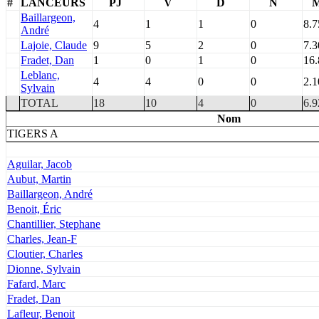
#
LANCEURS
PJ
V
D
N
Baillargeon,
4
1
1
0
8.7
André
Lajoie, Claude
9
5
2
0
7.3
Fradet, Dan
1
0
1
0
16.
Leblanc,
4
4
0
0
2.1
Sylvain
TOTAL
18
10
4
0
6.9
Nom
TIGERS A
Aguilar, Jacob
Aubut, Martin
Baillargeon, André
Benoit, Éric
Chantillier, Stephane
Charles, Jean-F
Cloutier, Charles
Dionne, Sylvain
Fafard, Marc
Fradet, Dan
Lafleur, Benoit