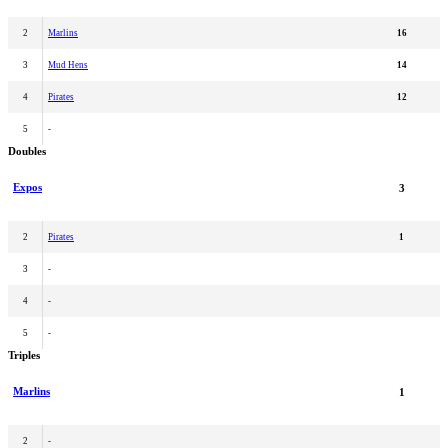
2
Marlins
16
3
Mud Hens
14
4
Pirates
12
5
-
Doubles
Expos
3
2
Pirates
1
3
-
4
-
5
-
Triples
Marlins
1
2
-