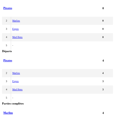
Pirates
0
2
Marlins
0
3
Expos
0
4
Mud Hens
0
5
-
Départs
Pirates
4
2
Marlins
4
3
Expos
3
4
Mud Hens
3
5
-
Parties complètes
Marlins
4