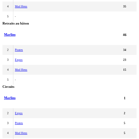
4
Mud Hens
35
5
-
Retraits au bâton
Marlins
46
2
Pirates
34
3
Expos
23
4
Mud Hens
15
5
-
Circuits
Marlins
1
2
Expos
2
3
Pirates
5
4
Mud Hens
5