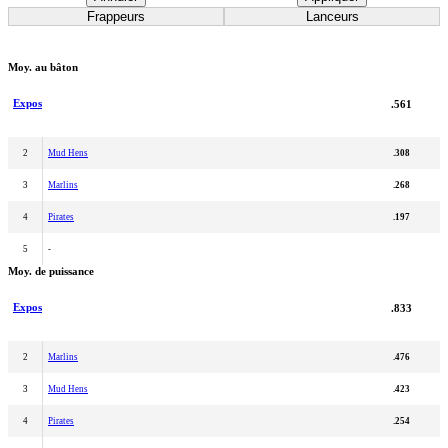
Frappeurs
Lanceurs
Moy. au bâton
Expos
.561
2
Mud Hens
.308
3
Marlins
.268
4
Pirates
.197
5
-
Moy. de puissance
Expos
.833
2
Marlins
.476
3
Mud Hens
.423
4
Pirates
.254