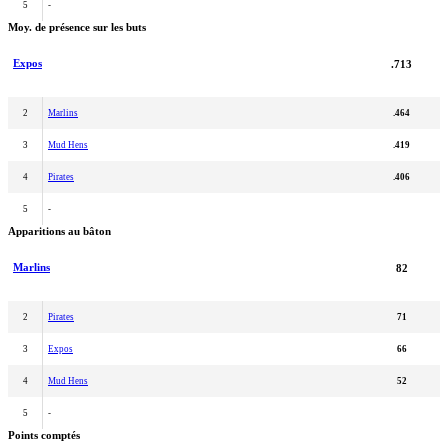
5
-
Moy. de présence sur les buts
Expos
.713
2
Marlins
.464
3
Mud Hens
.419
4
Pirates
.406
5
-
Apparitions au bâton
Marlins
82
2
Pirates
71
3
Expos
66
4
Mud Hens
52
5
-
Points comptés