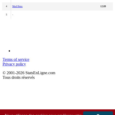
4
Mud Hens
12.89
5
-
Terms of service
Privacy policy
© 2001-2026 StatsEnLigne.com
Tous droits réservés