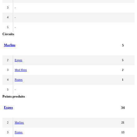
3
-
4
-
5
-
Circuits
Marlins
5
2
Expos
5
3
Mud Hens
2
4
Pirates
1
5
-
Points produits
Expos
34
2
Marlins
21
3
Pirates
13