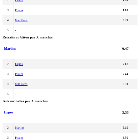
2
Expos
1.24
3
Pirates
1.63
4
Mud Hens
3.79
5
-
Retraits au bâton par X manches
Marlins
9.47
2
Expos
7.67
3
Pirates
7.44
4
Mud Hens
5.53
5
-
Buts sur balles par X manches
Expos
3.33
2
Marlins
5.15
3
Pirates
6.56