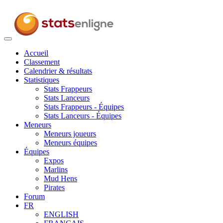
Toggle
navigation
Accueil
Classement
Calendrier & résultats
Statistiques
Stats Frappeurs
Stats Lanceurs
Stats Frappeurs - Équipes
Stats Lanceurs - Équipes
Meneurs
Meneurs joueurs
Meneurs équipes
Équipes
Expos
Marlins
Mud Hens
Pirates
Forum
FR
ENGLISH