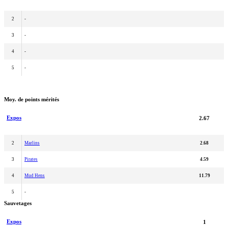
2
-
3
-
4
-
5
-
Moy. de points mérités
Expos
2.67
2
Marlins
2.68
3
Pirates
4.59
4
Mud Hens
11.79
5
-
Sauvetages
Expos
1