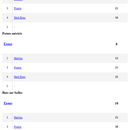
3
Pirates
21
4
Mud Hens
34
5
-
Points mérités
Expos
8
2
Marlins
13
3
Pirates
21
4
Mud Hens
32
5
-
Buts sur balles
Expos
10
2
Marlins
25
3
Pirates
30