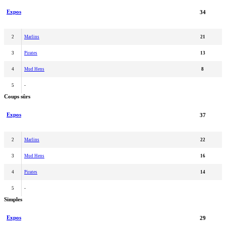
Expos
34
2
Marlins
21
3
Pirates
13
4
Mud Hens
8
5
-
Coups sûrs
Expos
37
2
Marlins
22
3
Mud Hens
16
4
Pirates
14
5
-
Simples
Expos
29