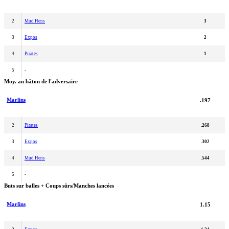
2
Mud Hens
3
3
Expos
2
4
Pirates
1
5
-
Moy. au bâton de l'adversaire
Marlins
.197
2
Pirates
.268
3
Expos
.302
4
Mud Hens
.544
5
-
Buts sur balles + Coups sûrs/Manches lancées
Marlins
1.15