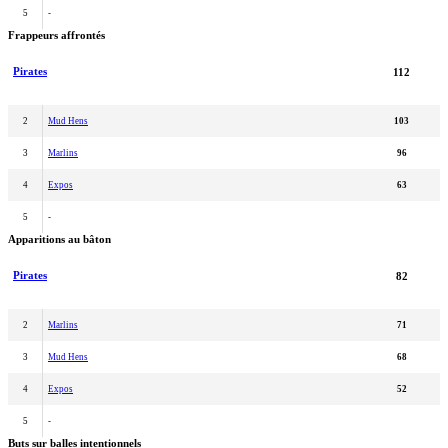
5
-
Frappeurs affrontés
Pirates
112
2
Mud Hens
103
3
Marlins
96
4
Expos
63
5
-
Apparitions au bâton
Pirates
82
2
Marlins
71
3
Mud Hens
68
4
Expos
52
5
-
Buts sur balles intentionnels