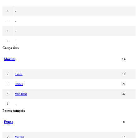
2
-
3
-
4
-
5
-
Coups sûrs
Marlins
14
2
Expos
16
3
Pirates
22
4
Mud Hens
37
5
-
Points comptés
Expos
8
2
Marlins
13