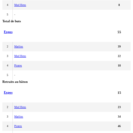
4
Mud Hens
8
5
-
Total de buts
Expos
55
2
Marlins
39
3
Mud Hens
22
4
Pirates
18
5
-
Retraits au bâton
Expos
15
2
Mud Hens
23
3
Marlins
34
4
Pirates
46