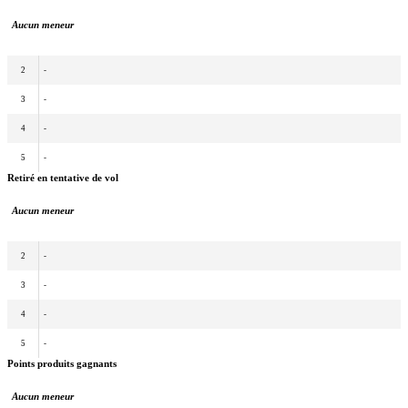
Aucun meneur
2
-
3
-
4
-
5
-
Retiré en tentative de vol
Aucun meneur
2
-
3
-
4
-
5
-
Points produits gagnants
Aucun meneur