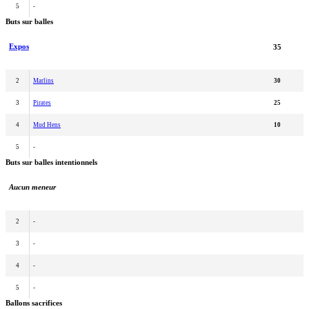
5
-
Buts sur balles
Expos
35
2
Marlins
30
3
Pirates
25
4
Mud Hens
10
5
-
Buts sur balles intentionnels
Aucun meneur
2
-
3
-
4
-
5
-
Ballons sacrifices