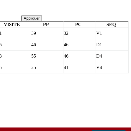
Appliquer
VISITE
PP
PC
SEQ
1
39
32
V1
5
46
46
D1
3
55
46
D4
5
25
41
V4