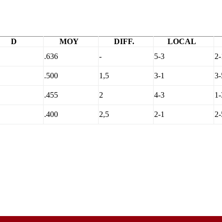
D
MOY
DIFF.
LOCAL
.636
-
5-3
2-
.500
1,5
3-1
3-
.455
2
4-3
1-
.400
2,5
2-1
2-