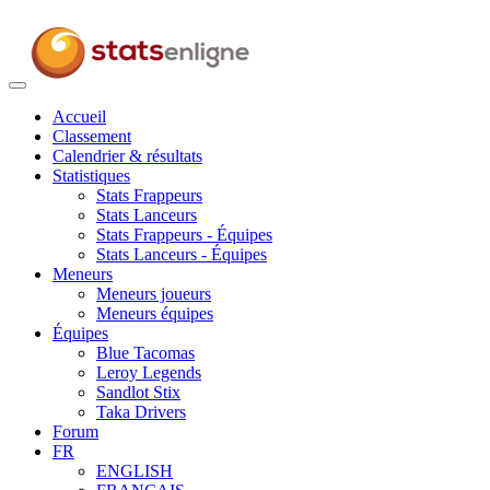
Toggle
navigation
Accueil
Classement
Calendrier & résultats
Statistiques
Stats Frappeurs
Stats Lanceurs
Stats Frappeurs - Équipes
Stats Lanceurs - Équipes
Meneurs
Meneurs joueurs
Meneurs équipes
Équipes
Blue Tacomas
Leroy Legends
Sandlot Stix
Taka Drivers
Forum
FR
ENGLISH