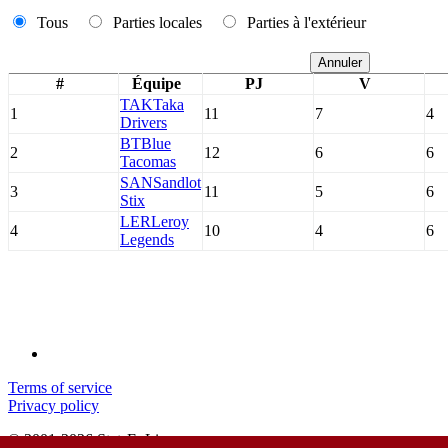
Tous
Parties locales
Parties à l'extérieur
Annuler
#
Équipe
PJ
V
TAK
Taka
1
11
7
4
Drivers
BT
Blue
2
12
6
6
Tacomas
SAN
Sandlot
3
11
5
6
Stix
LER
Leroy
4
10
4
6
Legends
Terms of service
Privacy policy
© 2001-2026 StatsEnLigne.com