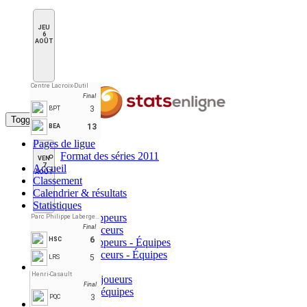
JEU
6
AOÛT
Centre Lacroix-Dutil
Final
3
BPT
Toggle navigation
13
BEA
Pages de ligue
Format des séries 2011
VEN
7
Accueil
AOÛT
Classement
Calendrier & résultats
Statistiques
Stats Frappeurs
Parc Philippe Laberge (Grandes Pointes)
Final
Stats Lanceurs
6
HSC
Stats Frappeurs - Équipes
Stats Lanceurs - Équipes
5
LRS
Meneurs
Henri-Casault
Meneurs joueurs
Final
Meneurs équipes
3
PQC
Équipes