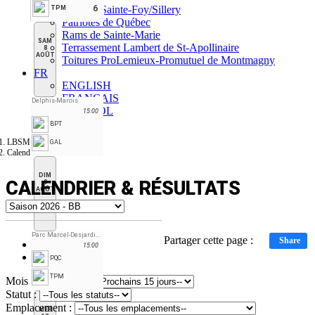
AGP de Sainte-Foy/Sillery
6
TPM
Patriotes de Québec
Rams de Sainte-Marie
SAM
Terrassement Lambert de St-Apollinaire
8
AOÛT
Toitures ProLemieux-Promutuel de Montmagny
FR
ENGLISH
FRANÇAIS
Delphis-Marois
ESPAÑOL
15:00
BPT
LBSMQ
GAL
Calendrier & résultats
DIM
CALENDRIER & RÉSULTATS
9
AOÛT
Parc Marcel-Desjardins
Partager cette page :
Share
Vue tableau
15:00
Vue calendrier
PQC
TPM
Mois :
Statut :
Emplacement :
MER