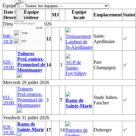
12
AOÛT
Équipe :
Date /
Équipe
Équipe
MJ
Emplacement
Statut
Heure
visiteur
locale
Dimanche 26 juillet 2026
Parc Champigny
20:00
Patriotes de
TPM
046 -
Saint-
Terrassement
Québec
12
1
18:30
Apollinaire
Lambert de
SFS
St-Apollinaire
Toitures
ProLemieux-
020 -
Parc
AGP de
Promutuel de
14
3
19:00
Champigny
Sainte-
Montmagny
Foy/Sillery
Mercredi 29 juillet 2026
Toitures
ProLemieux-
011 -
Stade Julien-
Promutuel de
3
7
Rams de
20:00
Faucher
Montmagny
Sainte-Marie
Vendredi 31 juillet 2026
Rams de
028 -
Sainte-Marie
17
14
Duberger
Patriotes de
19:30
Québec