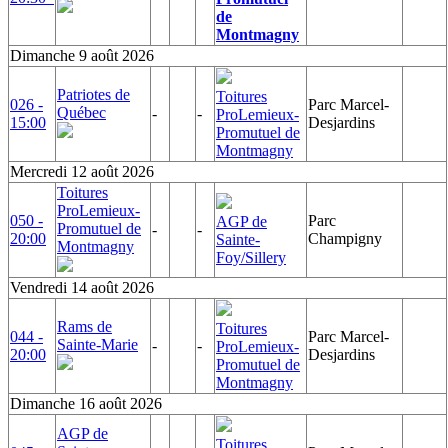
de
Montmagny
Dimanche 9 août 2026
Patriotes de
Toitures
026 -
Parc Marcel-
Québec
-
-
ProLemieux-
15:00
Desjardins
Promutuel de
Montmagny
Mercredi 12 août 2026
Toitures
ProLemieux-
050 -
Parc
AGP de
Promutuel de
-
-
20:00
Champigny
Sainte-
Montmagny
Foy/Sillery
Vendredi 14 août 2026
Rams de
Toitures
044 -
Parc Marcel-
Sainte-Marie
-
-
ProLemieux-
20:00
Desjardins
Promutuel de
Montmagny
Dimanche 16 août 2026
AGP de
Toitures