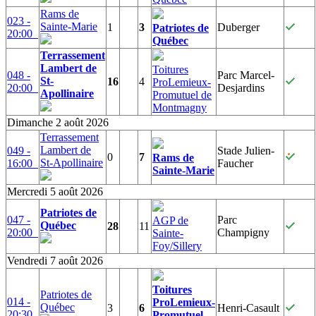
Rams de
023 -
Sainte-Marie
1
3
Duberger
Patriotes de
20:00
Québec
Terrassement
Lambert de
Toitures
048 -
Parc Marcel-
St-
16
4
ProLemieux-
20:00
Desjardins
Apollinaire
Promutuel de
Montmagny
Dimanche 2 août 2026
Terrassement
Lambert de
049 -
Stade Julien-
0
7
Rams de
St-Apollinaire
16:00
Faucher
Sainte-Marie
Mercredi 5 août 2026
Patriotes de
047 -
Parc
AGP de
Québec
28
11
20:00
Champigny
Sainte-
Foy/Sillery
Vendredi 7 août 2026
Toitures
Patriotes de
014 -
ProLemieux-
Québec
3
6
Henri-Casault
20:30
Promutuel