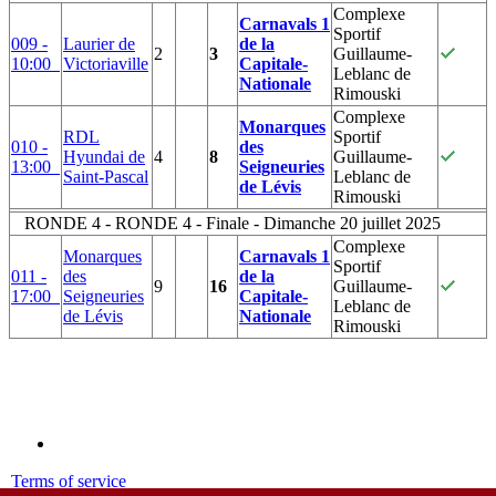
Complexe
Carnavals 1
Sportif
009 -
Laurier de
de la
2
3
Guillaume-
10:00
Victoriaville
Capitale-
Leblanc de
Nationale
Rimouski
Complexe
Monarques
RDL
Sportif
010 -
des
Hyundai de
4
8
Guillaume-
13:00
Seigneuries
Saint-Pascal
Leblanc de
de Lévis
Rimouski
RONDE 4 - RONDE 4 - Finale - Dimanche 20 juillet 2025
Complexe
Monarques
Carnavals 1
Sportif
011 -
des
de la
9
16
Guillaume-
17:00
Seigneuries
Capitale-
Leblanc de
de Lévis
Nationale
Rimouski
Terms of service