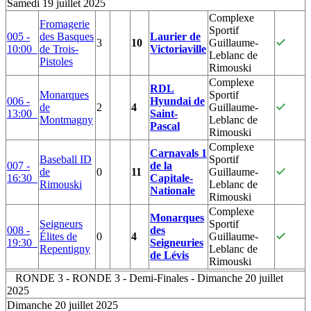
Samedi 19 juillet 2025
Complexe
Fromagerie
Sportif
005 -
des Basques
Laurier de
3
10
Guillaume-
10:00
de Trois-
Victoriaville
Leblanc de
Pistoles
Rimouski
Complexe
RDL
Monarques
Sportif
006 -
Hyundai de
de
2
4
Guillaume-
13:00
Saint-
Montmagny
Leblanc de
Pascal
Rimouski
Complexe
Carnavals 1
Baseball ID
Sportif
007 -
de la
de
0
11
Guillaume-
16:30
Capitale-
Rimouski
Leblanc de
Nationale
Rimouski
Complexe
Monarques
Seigneurs
Sportif
008 -
des
Élites de
0
4
Guillaume-
19:30
Seigneuries
Repentigny
Leblanc de
de Lévis
Rimouski
RONDE 3 - RONDE 3 - Demi-Finales - Dimanche 20 juillet
2025
Dimanche 20 juillet 2025