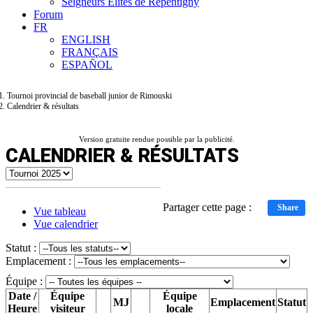
Seigneurs Élites de Repentigny
Forum
FR
ENGLISH
FRANÇAIS
ESPAÑOL
Tournoi provincial de baseball junior de Rimouski
Calendrier & résultats
Version gratuite rendue possible par la publicité.
CALENDRIER & RÉSULTATS
Partager cette page :
Share
Vue tableau
Vue calendrier
Statut :
Emplacement :
Équipe :
Date /
Équipe
Équipe
MJ
Emplacement
Statut
Heure
visiteur
locale