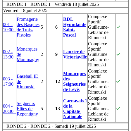
RONDE 1 - RONDE 1 - Vendredi 18 juillet 2025
Vendredi 18 juillet 2025
Complexe
Fromagerie
RDL
Sportif
001 -
des Basques
Hyundai de
5
6
Guillaume-
10:00
de Trois-
Saint-
Leblanc de
Pistoles
Pascal
Rimouski
Complexe
Monarques
Sportif
002 -
Laurier de
de
2
9
Guillaume-
13:30
Victoriaville
Montmagny
Leblanc de
Rimouski
Complexe
Monarques
Baseball ID
Sportif
003 -
des
de
2
12
Guillaume-
17:00
Seigneuries
Rimouski
Leblanc de
de Lévis
Rimouski
Complexe
Carnavals 1
Seigneurs
Sportif
004 -
de la
Élites de
5
13
Guillaume-
20:30
Capitale-
Repentigny
Leblanc de
Nationale
Rimouski
RONDE 2 - RONDE 2 - Samedi 19 juillet 2025