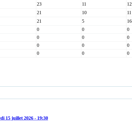
23
11
12
21
10
11
21
5
16
0
0
0
0
0
0
0
0
0
0
0
0
i 15 juillet 2026 - 19:30