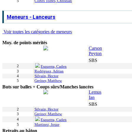
5
Cortes Torres, Christian
Meneurs - Lanceurs
Voir toutes les catégories de meneurs
Moy. de points mérités
Carson
Peyton
SBS
2
Esquerra, Caden
3
Rodriguez, Adrian
4
Silvain, Hector
5
Greiner, Matthew
Buts sur balles + Coups sûrs/Manches lancées
Lemus
Ian
SBS
2
Silvain, Hector
3
Greiner, Matthew
4
Esquerra, Caden
5
Martinez, Josue
Retraits au bâton