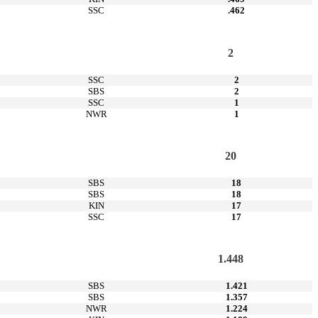
SSC
.462
2
SSC
2
SBS
2
SSC
1
NWR
1
20
SBS
18
SBS
18
KIN
17
SSC
17
1.448
SBS
1.421
SBS
1.357
NWR
1.224