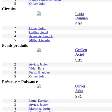
5
Oliver, John
Circuits
Lorta
Damian
SBS
2
Oliver, John
3
Guillen, Aciel
4
Avenente, Emrick
5
Miller, Lincoln
Points produits
Guillen
Aciel
SBS
2
Arvizu, Javier
3
Vidal, Ezra
4
Franz, Branden
5
Oliver, John
Présence + Puissance
Oliver
John
SSC
2
Lorta, Damian
3
Arvizu, Javier
4
Martinez, Josue