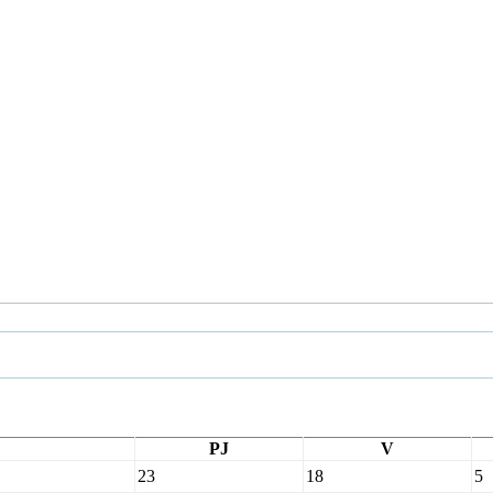
PJ
V
23
18
5