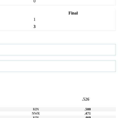
0
Final
1
3
.526
KIN
.500
NWR
.471
KIN
.469