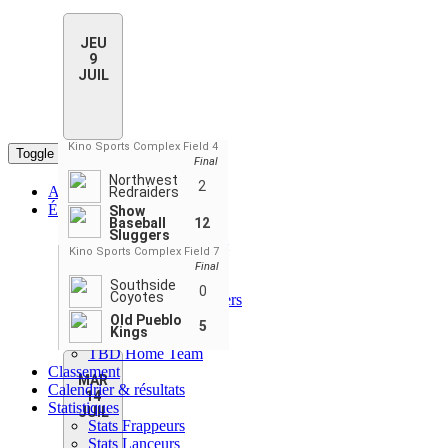
JEU
9
JUIL
Kino Sports Complex Field 4
Toggle navigation
Final
Northwest
2
Accueil
Redraiders
Équipes
Show
Baseball
12
All Star Home Team
Sluggers
All Star Visiting Team
Kino Sports Complex Field 7
Northwest Redraiders
Final
Old Pueblo Kings
Southside
0
Coyotes
Show Baseball Sluggers
Southside Coyotes
Old Pueblo
5
Kings
TBD Away Team
TBD Home Team
Classement
MAR
Calendrier & résultats
14
Statistiques
JUIL
Stats Frappeurs
Stats Lanceurs