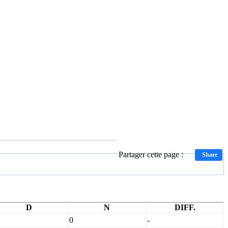
Partager cette page :
Share
D
N
DIFF.
0
-