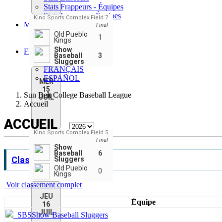
Stats Frappeurs - Équipes
Stats Lanceurs - Équipes
Kino Sports Complex Field 7
Meneurs
Final
Meneurs joueurs
Old Pueblo
1
Kings
Meneurs équipes
Show
FR
Baseball
3
ENGLISH
Sluggers
FRANÇAIS
ESPAÑOL
MER
15
Sun Belt College Baseball League
JUIL
Accueil
ACCUEIL
Kino Sports Complex Field 5
Final
Show
Baseball
6
Classement
Sluggers
Old Pueblo
0
Kings
Voir classement complet
JEU
Équipe
16
JUIL
SBS
Show Baseball Sluggers