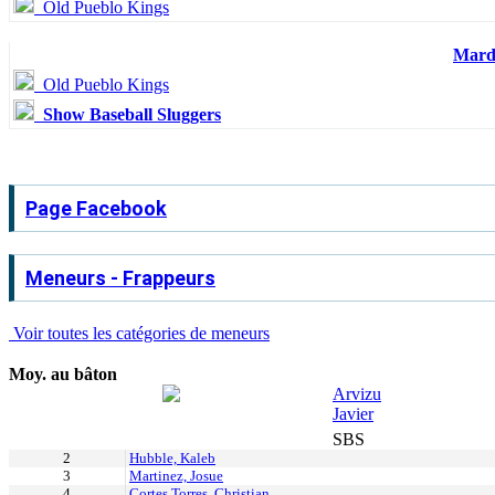
Old Pueblo Kings
Mardi
Old Pueblo Kings
Show Baseball Sluggers
Page Facebook
Meneurs - Frappeurs
Voir toutes les catégories de meneurs
Moy. au bâton
Arvizu
Javier
SBS
2
Hubble, Kaleb
3
Martinez, Josue
4
Cortes Torres, Christian