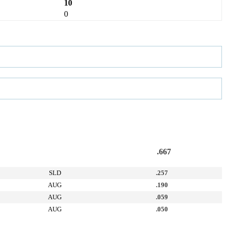
10
0
.667
SLD
.257
AUG
.190
AUG
.059
AUG
.050