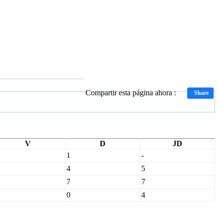
Compartir esta página ahora :
Share
V
D
JD
1
-
4
5
7
7
0
4