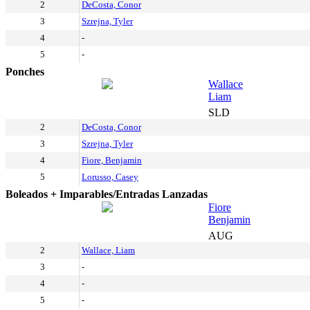
2
DeCosta, Conor
3
Szrejna, Tyler
4
-
5
-
Ponches
Wallace
Liam
SLD
2
DeCosta, Conor
3
Szrejna, Tyler
4
Fiore, Benjamin
5
Lorusso, Casey
Boleados + Imparables/Entradas Lanzadas
Fiore
Benjamin
AUG
2
Wallace, Liam
3
-
4
-
5
-