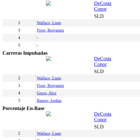
DeCosta
Conor
SLD
2
Wallace, Liam
3
Fiore, Benjamin
4
-
5
-
Carreras Impulsadas
DeCosta
Conor
SLD
2
Wallace, Liam
3
Fiore, Benjamin
4
Green, Alex
5
Barnes, Jordan
Porcentaje En-Base
DeCosta
Conor
SLD
2
Wallace, Liam