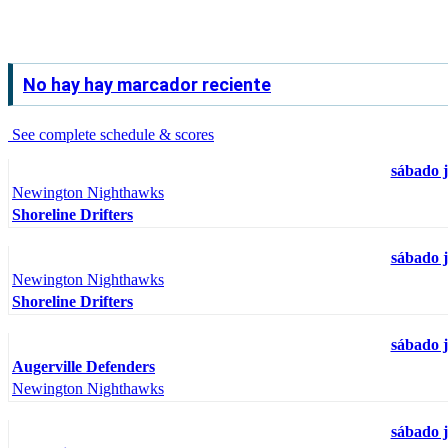
No hay hay marcador reciente
See complete schedule & scores
sábado j
Newington Nighthawks
Shoreline Drifters
sábado j
Newington Nighthawks
Shoreline Drifters
sábado j
Augerville Defenders
Newington Nighthawks
sábado j