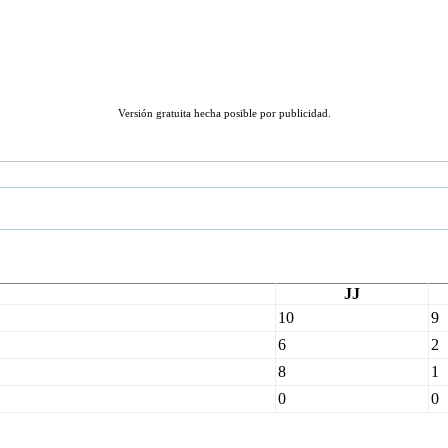
Versión gratuita hecha posible por publicidad.
JJ
10
9
6
2
8
1
0
0