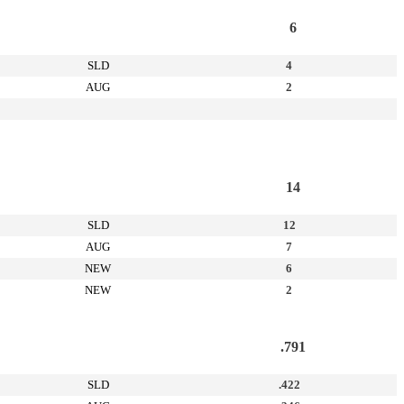
6
SLD
4
AUG
2
14
SLD
12
AUG
7
NEW
6
NEW
2
.791
SLD
.422