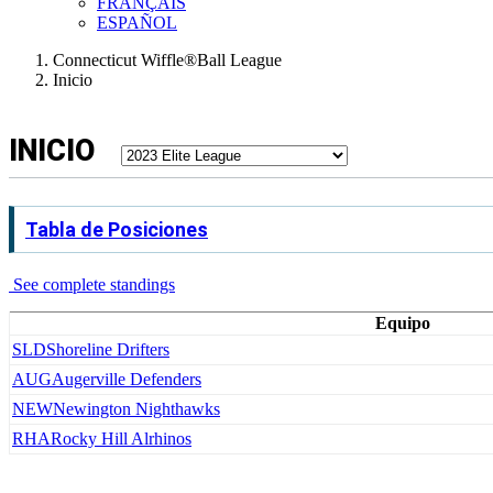
FRANÇAIS
ESPAÑOL
Connecticut Wiffle®Ball League
Inicio
INICIO
Tabla de Posiciones
See complete standings
Equipo
SLD
Shoreline Drifters
AUG
Augerville Defenders
NEW
Newington Nighthawks
RHA
Rocky Hill Alrhinos