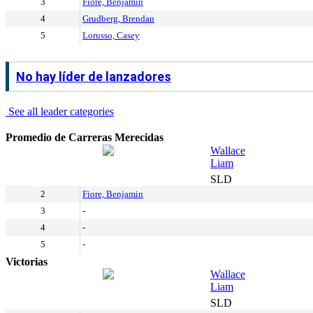
3
Fiore, Benjamin
4
Grudberg, Brendan
5
Lorusso, Casey
No hay líder de lanzadores
See all leader categories
Promedio de Carreras Merecidas
Wallace
Liam
SLD
2
Fiore, Benjamin
3
-
4
-
5
-
Victorias
Wallace
Liam
SLD