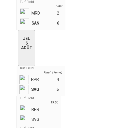
Turf Field
Final
MRD
2
SAN
6
JEU
6
AOÛT
Turf Field
Final (7ème)
RPR
4
SVG
5
Turf Field
19:50
RPR
SVG