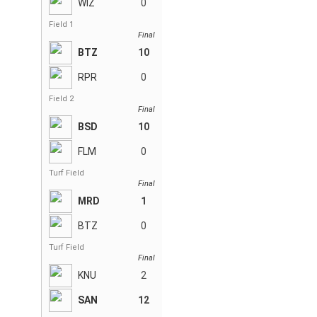
WIZ
0
Field 1
Final
BTZ
10
RPR
0
Field 2
Final
BSD
10
FLM
0
Turf Field
Final
MRD
1
BTZ
0
Turf Field
Final
KNU
2
SAN
12