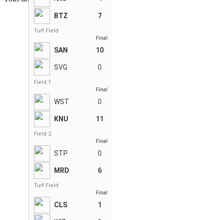
BTZ
7
Turf Field
Final
SAN
10
SVG
0
Field 1
Final
WST
0
KNU
11
Field 2
Final
STP
0
MRD
6
Turf Field
Final
CLS
1