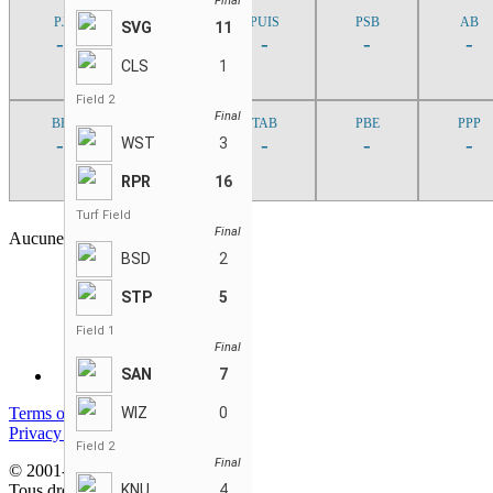
Final
PJ
MOY
PUIS
PSB
AB
SVG
11
-
-
-
-
-
CLS
1
Field 2
Final
BB
BSAC
TAB
PBE
PPP
-
-
-
-
-
WST
3
RPR
16
Turf Field
Final
Aucune partie trouvée
BSD
2
STP
5
Field 1
Final
SAN
7
Terms of service
WIZ
0
Privacy policy
Field 2
Final
© 2001-2026 StatsEnLigne.com
Tous droits réservés
KNU
4