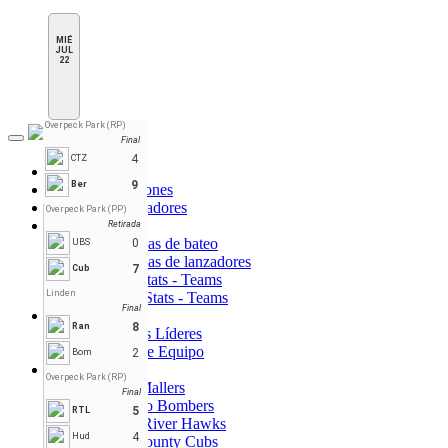
MIÉ
JUL
22
Overpeck Park (RP)
Final
Toggle
navigation
4
CTZ
Inicio
9
Ber
Tabla de Posiciones
Horario y Marcadores
Overpeck Park (PP)
Estadísticas
Retirada
Estadísticas de bateo
0
UBS
Estadísticas de lanzadores
7
Cub
Batting Stats - Teams
Linden
Pitching Stats - Teams
Final
Líderes
8
Ran
Jugadores Líderes
Líderes de Equipo
2
Bom
Teams
Overpeck Park (RP)
Bergen Mallers
Final
DiMaggio Bombers
5
RTL
Hudson River Hawks
4
Hud
Morris County Cubs