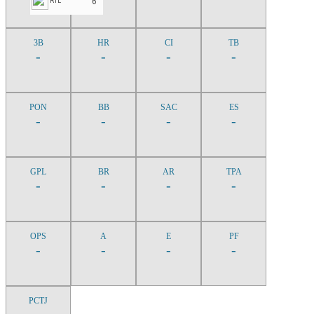
6
RTL
3B
HR
CI
TB
-
-
-
-
PON
BB
SAC
ES
-
-
-
-
GPL
BR
AR
TPA
-
-
-
-
OPS
A
E
PF
-
-
-
-
PCTJ