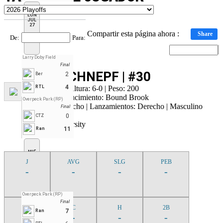
LUN
JUL
27
Compartir esta página ahora :
Share
De
:
Para
:
Larry Doby Field
Final
Eric SCHNEPF | #30
2
Ber
4
Receptor | Altura: 6-0 | Peso: 200
RTL
Lugar de Nacimiento: Bound Brook
Overpeck Park (RP)
Bateo: Derecho | Lanzamientos: Derecho | Masculino
Final
0
CTZ
Tufts University
11
Ran
MIÉ
JUL
J
AVG
SLG
PEB
29
-
-
-
-
Overpeck Park (RP)
Final
AB
C
H
2B
7
Ran
-
-
-
-