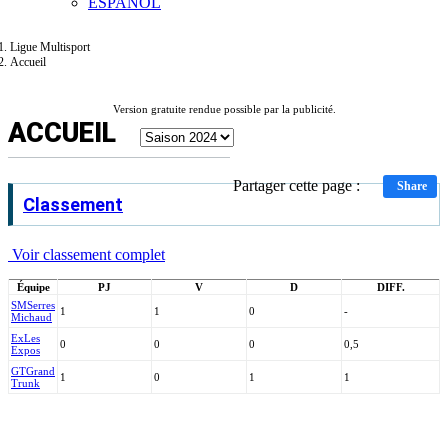
ESPAÑOL
Ligue Multisport
Accueil
Version gratuite rendue possible par la publicité.
ACCUEIL
Partager cette page :
Share
Classement
Voir classement complet
Équipe
PJ
V
D
DIFF.
SM
Serres
1
1
0
-
Michaud
Ex
Les
0
0
0
0,5
Expos
GT
Grand
1
0
1
1
Trunk