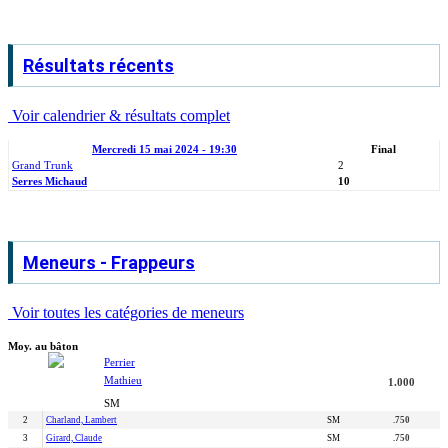
Résultats récents
Voir calendrier & résultats complet
Mercredi 15 mai 2024 - 19:30
Final
Grand Trunk
2
Serres Michaud
10
Meneurs - Frappeurs
Voir toutes les catégories de meneurs
Moy. au bâton
Perrier
Mathieu
1.000
SM
2
Charland, Lambert
SM
.750
3
Girard, Claude
SM
.750