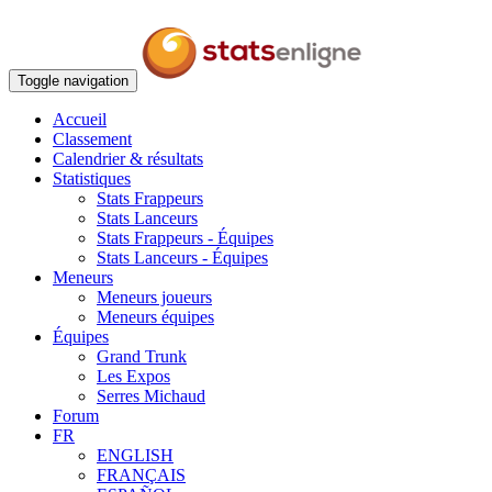
Toggle navigation
Accueil
Classement
Calendrier & résultats
Statistiques
Stats Frappeurs
Stats Lanceurs
Stats Frappeurs - Équipes
Stats Lanceurs - Équipes
Meneurs
Meneurs joueurs
Meneurs équipes
Équipes
Grand Trunk
Les Expos
Serres Michaud
Forum
FR
ENGLISH
FRANÇAIS