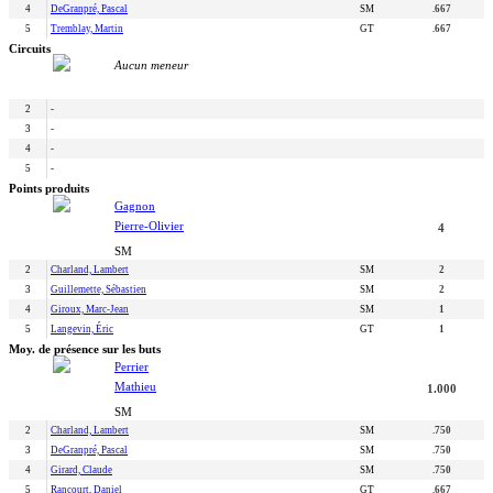
4
DeGranpré, Pascal
SM
.667
5
Tremblay, Martin
GT
.667
Circuits
Aucun meneur
2
-
3
-
4
-
5
-
Points produits
Gagnon
Pierre-Olivier
4
SM
2
Charland, Lambert
SM
2
3
Guillemette, Sébastien
SM
2
4
Giroux, Marc-Jean
SM
1
5
Langevin, Éric
GT
1
Moy. de présence sur les buts
Perrier
Mathieu
1.000
SM
2
Charland, Lambert
SM
.750
3
DeGranpré, Pascal
SM
.750
4
Girard, Claude
SM
.750
5
Rancourt, Daniel
GT
.667