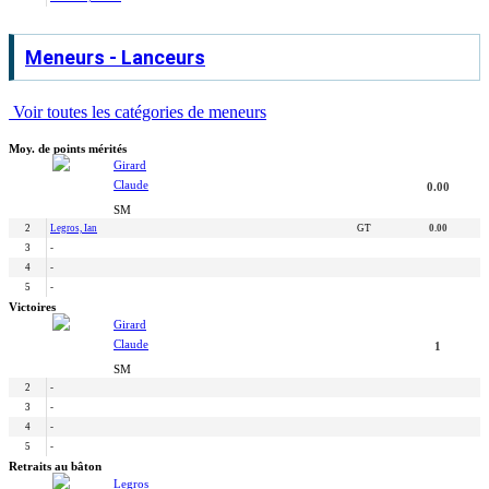
Meneurs - Lanceurs
Voir toutes les catégories de meneurs
Moy. de points mérités
Girard
Claude
0.00
SM
2
Legros, Ian
GT
0.00
3
-
4
-
5
-
Victoires
Girard
Claude
1
SM
2
-
3
-
4
-
5
-
Retraits au bâton
Legros