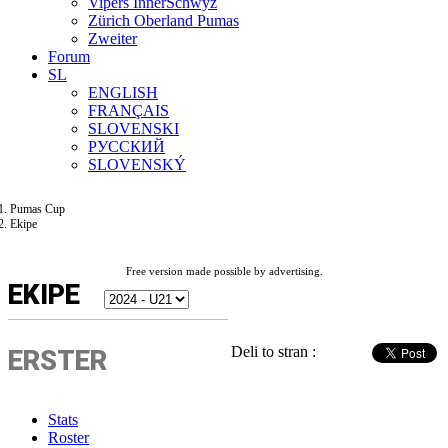
Vipers InnerSchwyz
Zürich Oberland Pumas
Zweiter
Forum
SL
ENGLISH
FRANÇAIS
SLOVENSKI
РУССКИЙ
SLOVENSKÝ
Pumas Cup
Ekipe
Free version made possible by advertising.
EKIPE
Deli to stran :
ERSTER
Stats
Roster