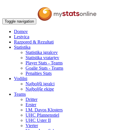
Toggle navigation
Domov
Lestvica
Razpored & Rezultati
Statistika
Statistika igralcev
Statistika vratarjev
Player Stats - Teams
Goalie Stats - Teams
Penalties Stats
Vodilni
Najboljši igralci
Najboljše ekipe
Teams
Dritter
Erster
I.M. Davos Klosters
UHC Pfannenstiel
UHC Uster II
Vierter