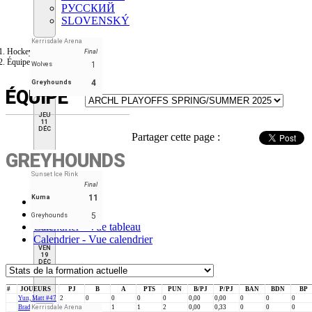
РУССКИЙ
SLOVENSKÝ
Kerrisdale Arena
Hockey Tourney
Final
Équipe
1
Wolves
4
Greyhounds
ÉQUIPE
JEU
11
DÉC
Partager cette page :
GREYHOUNDS
Sunset Ice Rink
Final
11
Kuma
Stats
Formation
5
Greyhounds
Calendrier - Vue tableau
Calendrier - Vue calendrier
VEN
19
DÉC
#
JOUEURS
PJ
B
A
PTS
PUN
B/PJ
P/PJ
BAN
BDN
BP
Yun, Matt #47
2
0
0
0
0
0,00
0,00
0
0
0
Brady, Joe #84
Kerrisdale Arena
3
0
1
1
2
0,00
0,33
0
0
0