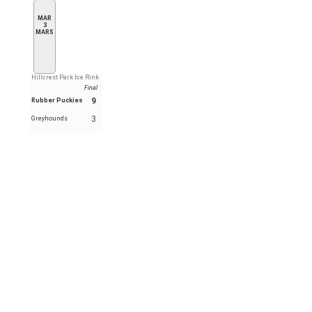
MAR
3
MARS
Hillcrest Park Ice Rink
Final
9
Rubber Puckies
3
Greyhounds