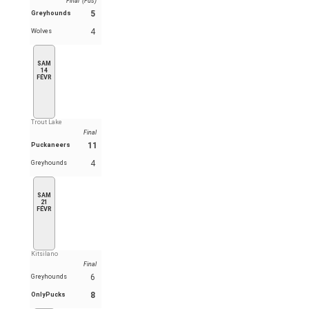
Final (Fus)
5
Greyhounds
4
Wolves
SAM
14
FÉVR
Trout Lake
Final
11
Puckaneers
4
Greyhounds
SAM
21
FÉVR
Kitsilano
Final
6
Greyhounds
8
OnlyPucks