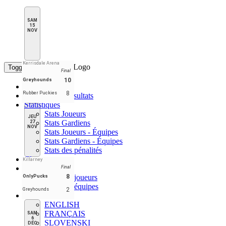
SAM
15
NOV
Kerrisdale Arena
Toggle navigation
Final
10
Greyhounds
Accueil
8
Rubber Puckies
Calendrier & résultats
Statistiques
Stats Joueurs
JEU
Stats Gardiens
27
NOV
Stats Joueurs - Équipes
Stats Gardiens - Équipes
Stats des pénalités
Classement
Killarney
Meneurs
Final
Meneurs joueurs
8
OnlyPucks
Meneurs équipes
2
Greyhounds
FR
ENGLISH
FRANÇAIS
SAM
6
SLOVENSKI
DÉC