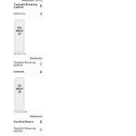
Завершен (БУЛ)
Taylight Brewing
5
Catfish
4
Cold Cuts
ПН
ИЮЛ
27
Britannia
Завершен
Taylight Brewing
2
Catfish
4
Icemen
СР
ИЮЛ
29
Trout Lake
Завершен
5
Coolbet Bears
Taylight Brewing
3
Catfish