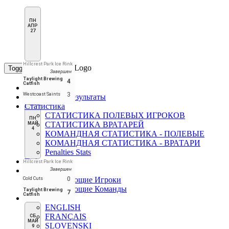
ПН
АПР
27
Hillcrest Park Ice Rink
Toggle navigation
Завершен
Taylight Brewing
4
Catfish
Главная
3
Westcoast Saints
Расписание/Результаты
Статистика
СТАТИСТИКА ПОЛЕВЫХ ИГРОКОВ
ПН
СТАТИСТИКА ВРАТАРЕЙ
МАЙ
4
КОМАНДНАЯ СТАТИСТИКА - ПОЛЕВЫЕ
КОМАНДНАЯ СТАТИСТИКА - ВРАТАРИ
Penalties Stats
Таблица
Hillcrest Park Ice Rink
Лидеры
Завершен
Лидирующие Игроки
0
Cold Cuts
Лидирующие Команды
Taylight Brewing
7
Catfish
RU
ENGLISH
FRANÇAIS
СБ
МАЙ
SLOVENSKI
9