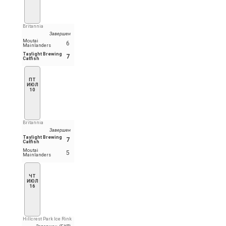
Britannia
Завершен
Moutai
6
Mainlanders
Taylight Brewing
7
Catfish
ПТ
ИЮЛ
10
Britannia
Завершен
Taylight Brewing
7
Catfish
Moutai
5
Mainlanders
ЧТ
ИЮЛ
16
Hillcrest Park Ice Rink