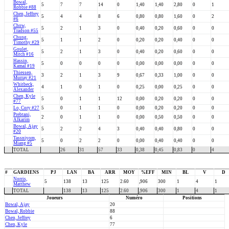
Bowal,
5
7
7
14
0
1,40
1,40
2,80
0
1
Robbie #88
Chen, Jeffrey
5
4
4
8
6
0,80
0,80
1,60
0
2
#6
Chow,
5
2
1
3
0
0,40
0,20
0,60
0
0
Tradson #55
Chung,
5
1
1
2
0
0,20
0,20
0,40
0
0
Timothy #29
Goulet,
5
2
1
3
0
0,40
0,20
0,60
0
0
Mitch #16
Hassin,
5
0
0
0
0
0,00
0,00
0,00
0
0
Kamal #19
Thiessen,
3
2
1
3
9
0,67
0,33
1,00
0
0
Murray #21
Whitbeck,
4
1
0
1
0
0,25
0,00
0,25
0
0
Alexander
Chen, Kyle
5
0
1
1
12
0,00
0,20
0,20
0
0
#77
Lo, Cory #27
5
0
1
1
0
0,00
0,20
0,20
0
0
Prebtani,
2
0
1
1
0
0,00
0,50
0,50
0
0
Alkarim
Bowal, Ajay
5
2
2
4
3
0,40
0,40
0,80
0
0
#20
Tassniyom,
5
0
2
2
0
0,00
0,40
0,40
0
0
Miang #5
TOTAL
26
31
57
33
0,38
0,45
0,83
0
4
#
GARDIENS
PJ
LAN
BA
ARR
MOY
%EFF
MIN
BL
V
D
Norris,
5
138
13
125
2.60
,906
300
1
4
1
Matthew
TOTAL
138
13
125
2.60
,906
300
1
4
1
Joueurs
Numéro
Positions
Bowal, Ajay
20
Bowal, Robbie
88
Chen, Jeffrey
6
Chen, Kyle
77