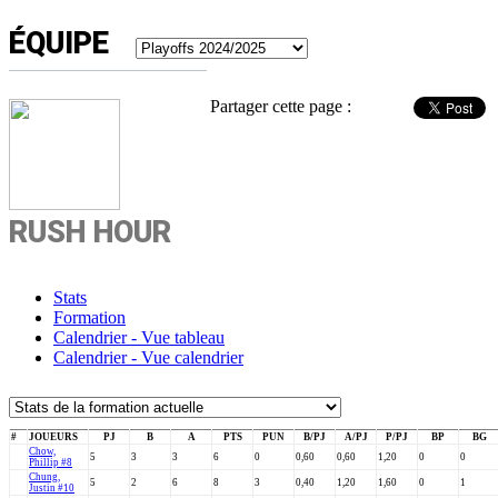
ÉQUIPE
Partager cette page :
RUSH HOUR
Stats
Formation
Calendrier - Vue tableau
Calendrier - Vue calendrier
#
JOUEURS
PJ
B
A
PTS
PUN
B/PJ
A/PJ
P/PJ
BP
BG
Chow,
5
3
3
6
0
0,60
0,60
1,20
0
0
Phillip #8
Chung,
5
2
6
8
3
0,40
1,20
1,60
0
1
Justin #10