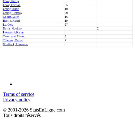
Chow, Phillip
8
Chow, Tradson
55
Chung, Justin
10
Chung, Timothy
29
Goulet, Mitch
16
Hassin, Kamal
19
Lo, Cory
27
Norris, Matthew
G
Prebtani, Alkarim
Tassniyom, Miang
5
Thiessen, Murray
21
Whitbeck, Alexander
Terms of service
Privacy policy
© 2001-2026 StatsEnLigne.com
Tous droits réservés