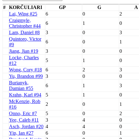
#
KORČULIARI
GP
G
A
Lai, Wing #25
6
0
2
Craigmyle,
6
1
0
Christopher #44
Lam, Daniel #8
3
0
3
Quintoro, Victor
6
0
1
#9
Jiang, Jian #19
3
0
0
Locke, Charles
5
1
0
#12
Wong, Cory #18
6
2
3
Yu, Brandon #99
3
0
0
Burianyk,
6
1
3
Damian #55
Krahn, Karl #94
5
1
0
McKenzie, Rob
2
0
1
#16
Onno, Eric #7
5
0
2
Yee, Caleb #11
3
4
0
Asch, Jordan #20
4
4
0
Yip, Ian #27
6
0
1