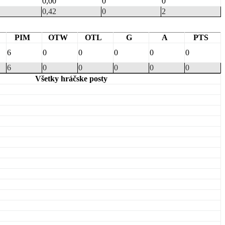
0,00
0
0
0,42
0
2
PIM
OTW
OTL
G
A
PTS
6
0
0
0
0
0
6
0
0
0
0
0
Všetky hráčske posty