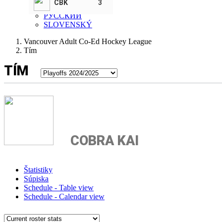
CBK
3
SLOVENSKI
РУССКИЙ
SLOVENSKÝ
Vancouver Adult Co-Ed Hockey League
Tím
TÍM
COBRA KAI
Štatistiky
Súpiska
Schedule - Table view
Schedule - Calendar view