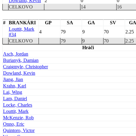
Dowland, Kevin
2
0
0
CELKOVO
14
16
#
BRANKÁRI
GP
SA
GA
SV
G
Louttit, Mark
4
79
9
70
2.25
#34
CELKOVO
79
9
70
2.25
Hráči
Asch, Jordan
Burianyk, Damian
Craigmyle, Christopher
Dowland, Kevin
Jiang, Jian
Krahn, Karl
Lai, Wing
Lam, Daniel
Locke, Charles
Louttit, Mark
McKenzie, Rob
Onno, Eric
Quintoro, Victor