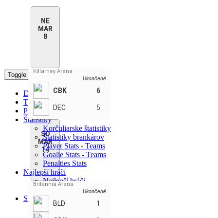
NE
MAR
8
Killarney Arena
Toggle navigation
Ukončené
CBK
6
Domov
Tabuľka
DEC
5
Program & Výsledky
Štatistiky
Korčuliarske štatistiky
SO
Štatistiky brankárov
MAR
Player Stats - Teams
14
Goalie Stats - Teams
Penalties Stats
Najlepší hráči
Najlepší hráči
Britannia Arena
Najlepší hráči tímu
Ukončené
SK
BLD
1
ENGLISH
FRANÇAIS