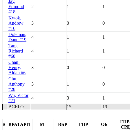
Jay,
Edmond
2
1
1
#18
Kwok,
Andrew
3
0
0
#16
Doleman,
4
1
1
Dane #19
Tam,
Richard
4
1
1
#68
Chan-
Henry,
3
0
0
Aidan #6
Chu,
Anthony
3
1
0
#28
Wu, Victor
4
3
1
#71
ВСЕГО
15
19
ГПР
#
ВРАТАРИ
М
ВБР
ГПР
ОБ
СРД