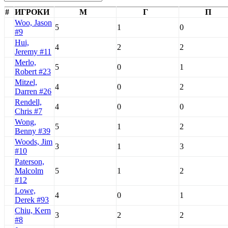
#
ИГРОКИ
М
Г
П
Woo, Jason
5
1
0
#9
Hui,
4
2
2
Jeremy #11
Merlo,
5
0
1
Robert #23
Mitzel,
4
0
2
Darren #26
Rendell,
4
0
0
Chris #7
Wong,
5
1
2
Benny #39
Woods, Jim
3
1
3
#10
Paterson,
Malcolm
5
1
2
#12
Lowe,
4
0
1
Derek #93
Chiu, Kern
3
2
2
#8