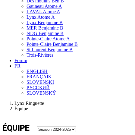
Des moulins Ben B
Gatineau Atome A
LAVAL Atome A
Lynx Atome A
Lynx Benjamine B
MER Benjamine B
NDG Benjamine B
Pointe-Claire Atome A
Pointe-Claire Benjamine B
St Laurent Benjamine B
Trois-Rivières
Forum
FR
ENGLISH
FRANÇAIS
SLOVENSKI
РУССКИЙ
SLOVENSKÝ
Lynx Ringuette
Équipe
ÉQUIPE