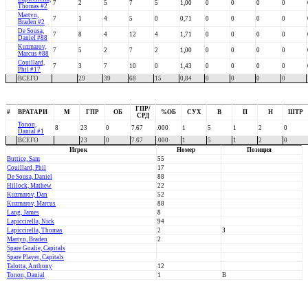
7
2
5
7
5
1,00
0
0
0
0
Thomas #2
Martyn,
7
1
4
5
0
0,71
0
0
0
0
Braden #2
De Sousa,
7
8
4
12
4
1,71
0
0
0
0
Daniel #88
Kuzmarov,
7
5
2
7
2
1,00
0
0
0
0
Marcus #88
Couillard,
7
3
7
10
0
1,43
0
0
0
0
Phil #17
ВСЕГО
29
39
68
15
0,84
0
0
0
0
ГПР/
#
ВРАТАРИ
М
ГПР
ОБ
%ОБ
СУХ
В
П
Н
ШТР
СРД
Tonon,
8
23
0
7.67
.000
1
5
1
2
0
Danial #1
ВСЕГО
23
0
7.67
.000
1
5
1
2
0
Игрок
Номер
Позиция
Buttice, Sam
55
Couillard, Phil
17
De Sousa, Daniel
88
Hillock, Mathew
22
Kuzmarov, Dan
52
Kuzmarov, Marcus
88
Lang, James
8
Lapiccirella, Nick
94
Lapiccirella, Thomas
2
З
Martyn, Braden
2
Spare Goalie, Capitals
Spare Player, Capitals
Talotta, Anthony
12
Tonon, Danial
1
В