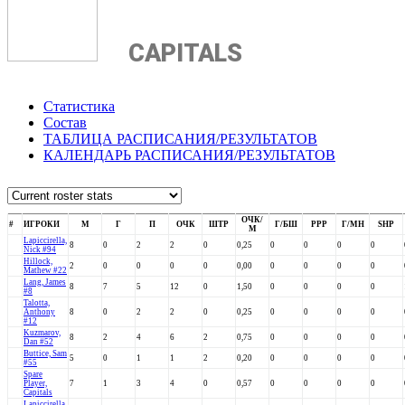
CAPITALS
Статистика
Состав
ТАБЛИЦА РАСПИСАНИЯ/РЕЗУЛЬТАТОВ
КАЛЕНДАРЬ РАСПИСАНИЯ/РЕЗУЛЬТАТОВ
ОЧК/
#
ИГРОКИ
М
Г
П
ОЧК
ШТР
Г/БШ
PPP
Г/МН
SHP
М
Lapiccirella,
8
0
2
2
0
0,25
0
0
0
0
Nick #94
Hillock,
2
0
0
0
0
0,00
0
0
0
0
Mathew #22
Lang, James
8
7
5
12
0
1,50
0
0
0
0
#8
Talotta,
Anthony
8
0
2
2
0
0,25
0
0
0
0
#12
Kuzmarov,
8
2
4
6
2
0,75
0
0
0
0
Dan #52
Buttice, Sam
5
0
1
1
2
0,20
0
0
0
0
#55
Spare
Player,
7
1
3
4
0
0,57
0
0
0
0
Capitals
Lapiccirella,