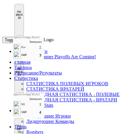
ПН
ИЮЛ
20
Sports Village Rink C
Toggle navigation
Завершен
2
Kin
Страницы Лиги
3
CAP
PHN Summer Playoffs Are Coming!
Главная
Таблица
ПН
Расписание/Результаты
ИЮЛ
27
Статистика
СТАТИСТИКА ПОЛЕВЫХ ИГРОКОВ
СТАТИСТИКА ВРАТАРЕЙ
КОМАНДНАЯ СТАТИСТИКА - ПОЛЕВЫЕ
Sports Village Rink C
КОМАНДНАЯ СТАТИСТИКА - ВРАТАРИ
Завершен
Penalties Stats
3
NS
Лидеры
4
CAP
Лидирующие Игроки
Лидирующие Команды
Teams
ПН
АВГ
Bombers
10