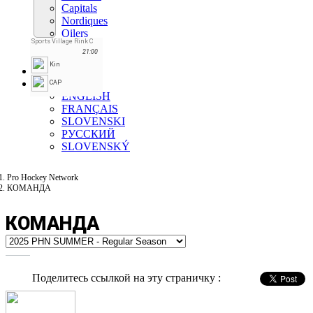
Capitals
Nordiques
Oilers
Sports Village Rink C
Seals
21:00
Whalers
Kin
Форум
RU
CAP
ENGLISH
FRANÇAIS
SLOVENSKI
РУССКИЙ
SLOVENSKÝ
Pro Hockey Network
КОМАНДА
КОМАНДА
Поделитесь ссылкой на эту страничку :