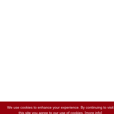
We use cookies to enhance your experience. By continuing to visit
this site you agree to our use of cookies.
[more info]