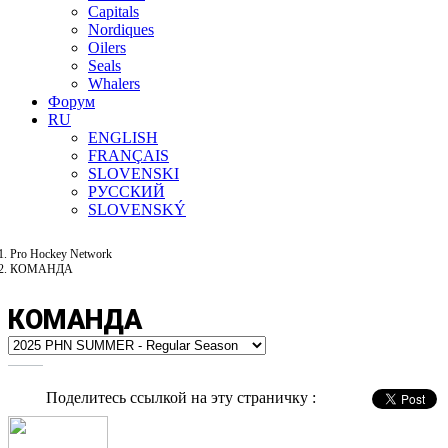
Capitals
Nordiques
Oilers
Seals
Whalers
Форум
RU
ENGLISH
FRANÇAIS
SLOVENSKI
РУССКИЙ
SLOVENSKÝ
Pro Hockey Network
КОМАНДА
КОМАНДА
Поделитесь ссылкой на эту страничку :