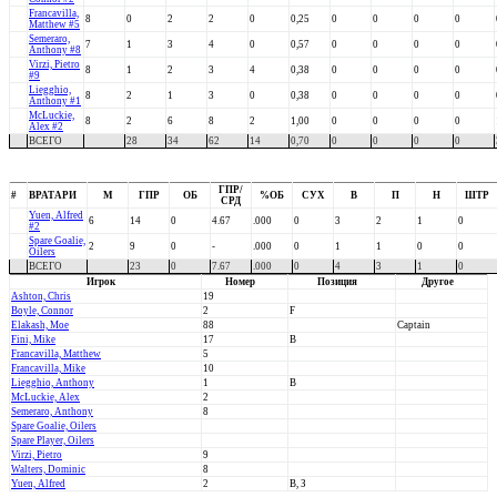
Francavilla,
8
0
2
2
0
0,25
0
0
0
0
Matthew #5
Semeraro,
7
1
3
4
0
0,57
0
0
0
0
Anthony #8
Virzi, Pietro
8
1
2
3
4
0,38
0
0
0
0
#9
Liegghio,
8
2
1
3
0
0,38
0
0
0
0
Anthony #1
McLuckie,
8
2
6
8
2
1,00
0
0
0
0
Alex #2
ВСЕГО
28
34
62
14
0,70
0
0
0
0
ГПР/
#
ВРАТАРИ
М
ГПР
ОБ
%ОБ
СУХ
В
П
Н
ШТР
СРД
Yuen, Alfred
6
14
0
4.67
.000
0
3
2
1
0
#2
Spare Goalie,
2
9
0
-
.000
0
1
1
0
0
Oilers
ВСЕГО
23
0
7.67
.000
0
4
3
1
0
Игрок
Номер
Позиция
Другое
Ashton, Chris
19
Boyle, Connor
2
F
Elakash, Moe
88
Captain
Fini, Mike
17
В
Francavilla, Matthew
5
Francavilla, Mike
10
Liegghio, Anthony
1
В
McLuckie, Alex
2
Semeraro, Anthony
8
Spare Goalie, Oilers
Spare Player, Oilers
Virzi, Pietro
9
Walters, Dominic
8
Yuen, Alfred
2
В, З