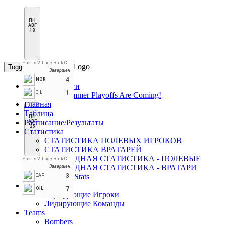
ПН
АВГ
18
Sports Village Rink C
Toggle navigation
Завершен
4
NOR
Страницы Лиги
1
OIL
PHN Summer Playoffs Are Coming!
Главная
Таблица
ПН
Расписание/Результаты
АВГ
25
Статистика
СТАТИСТИКА ПОЛЕВЫХ ИГРОКОВ
СТАТИСТИКА ВРАТАРЕЙ
КОМАНДНАЯ СТАТИСТИКА - ПОЛЕВЫЕ
Sports Village Rink C
КОМАНДНАЯ СТАТИСТИКА - ВРАТАРИ
Завершен
Penalties Stats
3
CAP
Лидеры
7
OIL
Лидирующие Игроки
Лидирующие Команды
Teams
Bombers