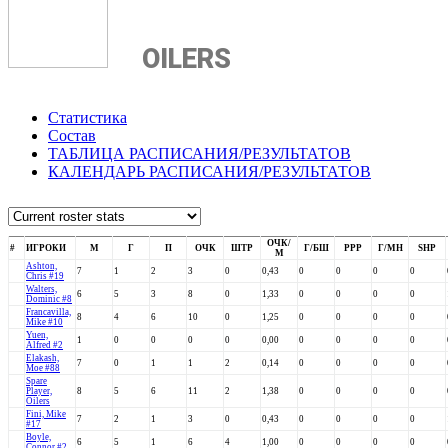
OILERS
Статистика
Состав
ТАБЛИЦА РАСПИСАНИЯ/РЕЗУЛЬТАТОВ
КАЛЕНДАРЬ РАСПИСАНИЯ/РЕЗУЛЬТАТОВ
ОЧК/
#
ИГРОКИ
М
Г
П
ОЧК
ШТР
Г/БШ
PPP
Г/МН
SHP
М
Ashton,
7
1
2
3
0
0,43
0
0
0
0
Chris #19
Walters,
6
5
3
8
0
1,33
0
0
0
0
Dominic #8
Francavilla,
8
4
6
10
0
1,25
0
0
0
0
Mike #10
Yuen,
1
0
0
0
0
0,00
0
0
0
0
Alfred #2
Elakash,
7
0
1
1
2
0,14
0
0
0
0
Moe #88
Spare
Player,
8
5
6
11
2
1,38
0
0
0
0
Oilers
Fini, Mike
7
2
1
3
0
0,43
0
0
0
0
#17
Boyle,
6
5
1
6
4
1,00
0
0
0
0
Connor #2